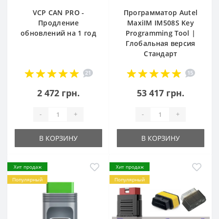
VCP CAN PRO -
Программатор Autel
Продление
MaxiIM IM508S Key
обновлений на 1 год
Programming Tool |
Глобальная версия
Стандарт
21
15
2 472 грн.
53 417 грн.
-
+
-
+
В КОРЗИНУ
В КОРЗИНУ
Хит продаж
Хит продаж
Популярный
Популярный