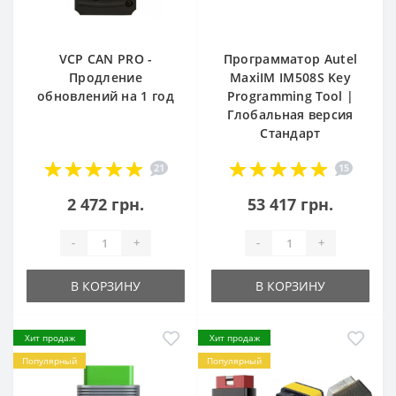
VCP CAN PRO -
Программатор Autel
Продление
MaxiIM IM508S Key
обновлений на 1 год
Programming Tool |
Глобальная версия
Стандарт
21
15
2 472 грн.
53 417 грн.
-
+
-
+
В КОРЗИНУ
В КОРЗИНУ
Хит продаж
Хит продаж
Популярный
Популярный