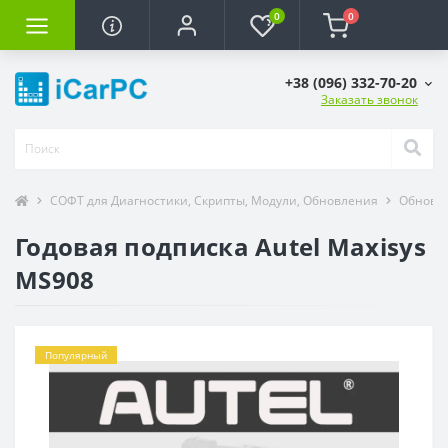
0
0
+38 (096) 332-70-20
Заказать звонок
СОФТ для Диагностики, Скрипты, Модули, Обновления
Обновле
Годовая подписка Autel Maxisys
MS908
Популярный