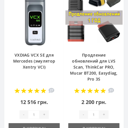
VXDIAG VCX SE для
Продление
Mercedes (эмулятор
обновлений для LVS
Xentry VCI)
Scan, ThinkCar PRO,
Mucar BT200, Easydiag,
Pro 3S
27
31
12 516 грн.
2 200 грн.
-
+
-
+