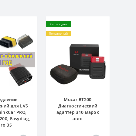
Хит продаж
Популярный
одление
Mucar BT200
ний для LVS
Диагностический
hinkCar PRO,
адаптер 310 марок
200, Easydiag,
авто
Pro 3S