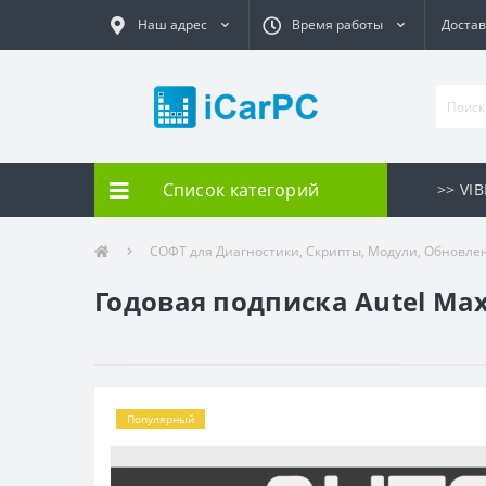
Наш адрес
Время работы
Достав
Список категорий
>> VI
СОФТ для Диагностики, Скрипты, Модули, Обновле
Годовая подписка Autel Max
Популярный