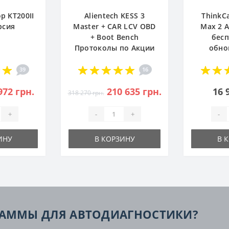
р KT200II
Alientech KESS 3
ThinkC
рсия
Master + CAR LCV OBD
Max 2 
+ Boot Bench
бес
Протоколы по Акции
обно
39
16
972 грн.
210 635 грн.
16 
318 270 грн.
+
-
+
-
ИНУ
В КОРЗИНУ
В 
РАММЫ ДЛЯ АВТОДИАГНОСТИКИ?