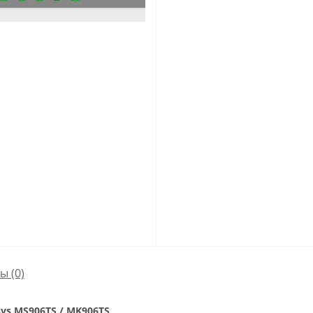
сы
(0)
ys MS906TS / MK906TS