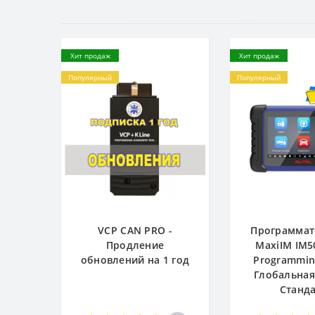
Хит продаж
Хит продаж
Популярный
Популярный
VCP CAN PRO -
Программат
Продление
MaxiIM IM5
обновлений на 1 год
Programming
Глобальная
Станд