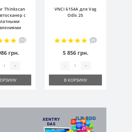
ar Thinkscan
VNCI 6154A для Vag
Автосканер с
Odis 25
платными
влениями
172
25
986 грн.
5 856 грн.
+
-
+
КОРЗИНУ
В КОРЗИНУ