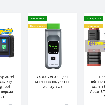
Хит продаж
Хит продаж
Популярный
Популярный
ор Autel
VXDIAG VCX SE для
Пр
08S Key
Mercedes (эмулятор
обновле
 Tool |
Xentry VCI)
Scan, T
 версия
Mucar BT
арт