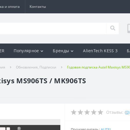
ка и оплата
Контакты
BER
Популярное
Бренды
AlienTech KESS 3
Б
ния
Обновления, Подписки
Годовая подписка Autel Maxisys MS9
isys MS906TS / MK906TS
Отзывы:
(
0
)
Производитель:
AUTEL