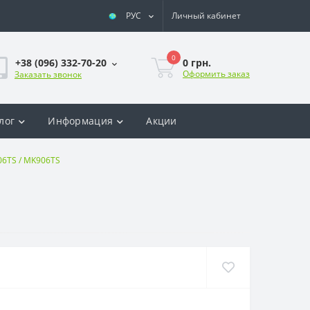
РУС
Личный кабинет
0
0 грн.
+38 (096) 332-70-20
Оформить заказ
Заказать звонок
лог
Информация
Акции
06TS / MK906TS