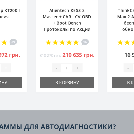
р KT200II
Alientech KESS 3
ThinkC
рсия
Master + CAR LCV OBD
Max 2 
+ Boot Bench
бес
Протоколы по Акции
обно
39
16
972 грн.
210 635 грн.
16 
318 270 грн.
+
-
+
-
ИНУ
В КОРЗИНУ
В 
РАММЫ ДЛЯ АВТОДИАГНОСТИКИ?