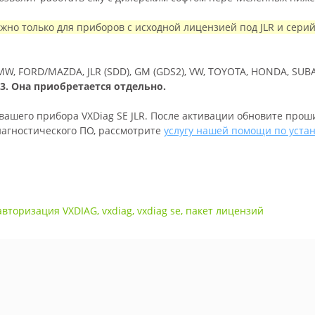
жно только для приборов с исходной лицензией под JLR и сер
W, FORD/MAZDA, JLR (SDD), GM (GDS2), VW, TOYOTA, HONDA, SUBAR
3. Она приобретается отдельно.
ашего прибора VXDiag SE JLR. После активации обновите прош
иагностического ПО, рассмотрите
услугу нашей помощи по уста
авторизация VXDIAG
,
vxdiag
,
vxdiag se
,
пакет лицензий