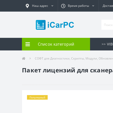
Наш адрес
Время работы
Достав
Список категорий
>> VI
СОФТ для Диагностики, Скрипты, Модули, Обновле
Пакет лицензий для сканера
Популярный