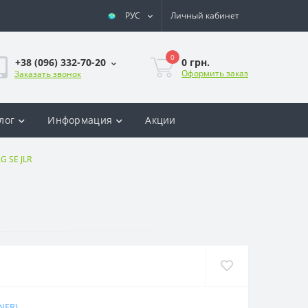
РУС
Личный кабинет
0
0 грн.
+38 (096) 332-70-20
Оформить заказ
Заказать звонок
лог
Информация
Акции
G SE JLR
NER)