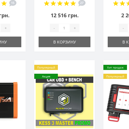
15
27
грн.
12 516 грн.
2 2
+
-
+
-
ИНУ
В КОРЗИНУ
В 
Популярный
Хит продаж
Акция
Популярный