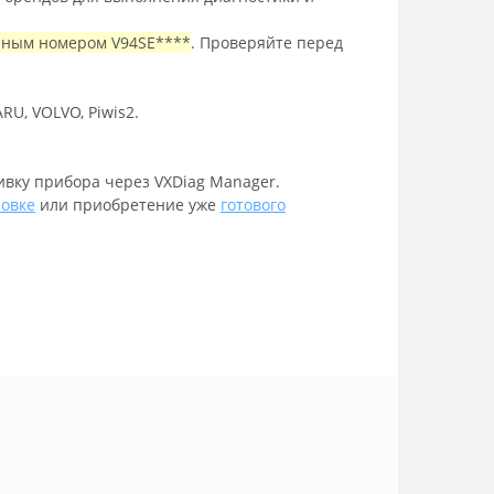
ийным номером V94SE****
. Проверяйте перед
U, VOLVO, Piwis2.
ивку прибора через VXDiag Manager.
новке
или приобретение уже
готового