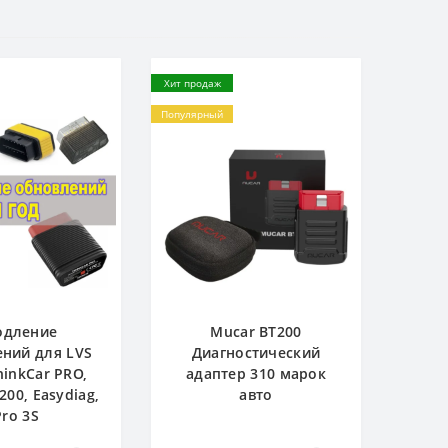
Хит продаж
Популярный
одление
Mucar BT200
ний для LVS
Диагностический
hinkCar PRO,
адаптер 310 марок
200, Easydiag,
авто
Pro 3S