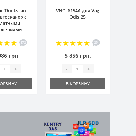
ar Thinkscan
VNCI 6154A для Vag
Автосканер с
Odis 25
платными
влениями
172
25
986 грн.
5 856 грн.
+
-
+
КОРЗИНУ
В КОРЗИНУ