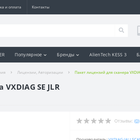
ка и оплата
Контакты
BER
Популярное
Бренды
AlienTech KESS 3
Б
ния
Лицензии, Авторизации
Пакет лицензий для сканера VXDIA
 VXDIAG SE JLR
Отзывы:
(
0
)
Производитель:
VXDIAG (ALLSCA