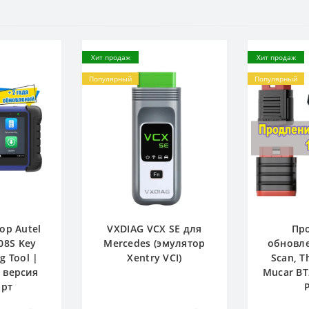
Хит продаж
Хит продаж
Популярный
Популярный
ор Autel
VXDIAG VCX SE для
Пр
08S Key
Mercedes (эмулятор
обновле
 Tool |
Xentry VCI)
Scan, T
 версия
Mucar BT
арт