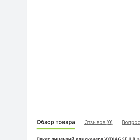
Обзор товара
Отзывов (
0
)
Вопро
Пакет лицензий для сканера VXDIAG SE JLR
п