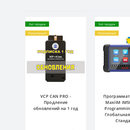
Хит продаж
Хит продаж
Популярный
Популярный
VCP CAN PRO -
Программат
Продление
MaxiIM IM5
обновлений на 1 год
Programming
Глобальная
Станд