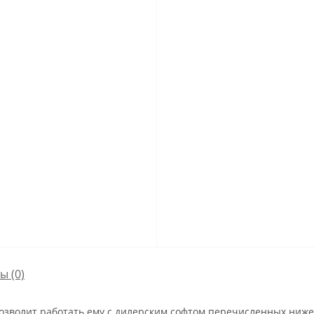
сы
(0)
озволит работать ему с дилерским софтом перечисленных ниже