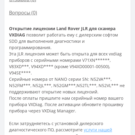
Вопросы
(0)
Открытие лицензии Land Rover JLR для сканера
VXDIAG
позволит работать ему с дилерским софтом
SDD для выполнения диагностики и
программирования.
Эта JLR лицензия может быть открыта для всех vxdiag
приборов с серийными номерами V71XN******,
V83XD***, V94XD**** (кроме V94XD00001-00500),
V94SE****.
Серийные номера от NANO серии SN: N52VA***,
N52FM***, N52JL***, N52GM***,N52TL***, N52VL*** не
поддерживают открытие новых лицензий.
После оплаты пришлите нам серийный номер вашего
прибора VXDiag. После активации обновите прошивку
прибора через VXDiag Manager.
Если затрудняетесь с установкой дилерского
диагностического ПО, рассмотрите
услуги нашей