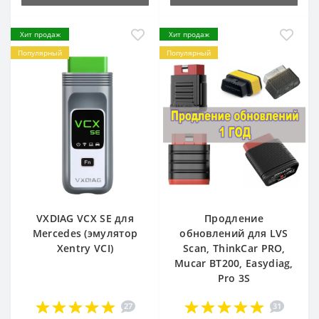
Хит продаж
Хит продаж
Популярный
Популярный
VXDIAG VCX SE для
Продление
Mercedes (эмулятор
обновлений для LVS
Xentry VCI)
Scan, ThinkCar PRO,
Mucar BT200, Easydiag,
Pro 3S
27
31