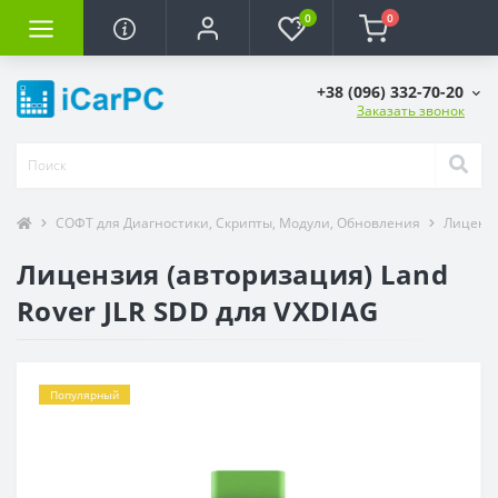
0
0
+38 (096) 332-70-20
Заказать звонок
СОФТ для Диагностики, Скрипты, Модули, Обновления
Лицензи
Лицензия (авторизация) Land
Rover JLR SDD для VXDIAG
Популярный