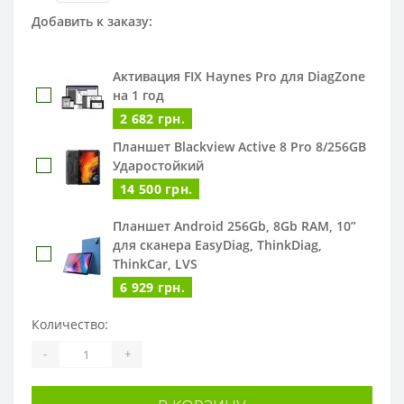
Добавить к заказу:
Активация FIX Haynes Pro для DiagZone
на 1 год
2 682 грн.
Планшет Blackview Active 8 Pro 8/256GB
Ударостойкий
14 500 грн.
Планшет Android 256Gb, 8Gb RAM, 10”
для сканера EasyDiag, ThinkDiag,
ThinkCar, LVS
6 929 грн.
Количество:
Активация IMMO функций для
DiagZone Pro
-
+
671 грн.