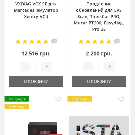
VXDIAG VCX SE для
Продление
Mercedes (эмулятор
обновлений для LVS
Xentry VCI)
Scan, ThinkCar PRO,
Mucar BT200, Easydiag,
Pro 3S
27
31
12 516 грн.
2 200 грн.
-
+
-
+
В КОРЗИНУ
В КОРЗИНУ
Хит продаж
Популярный
Популярный