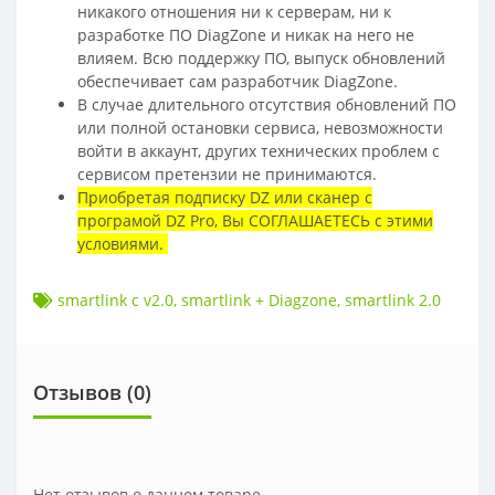
никакого отношения ни к серверам, ни к
разработке ПО DiagZone и никак на него не
влияем. Всю поддержку ПО, выпуск обновлений
обеспечивает сам разработчик DiagZone.
В случае длительного отсутствия обновлений ПО
или полной остановки сервиса, невозможности
войти в аккаунт, других технических проблем с
сервисом претензии не принимаются.
Приобретая подписку DZ или сканер с
програмой DZ Pro, Вы СОГЛАШАЕТЕСЬ с этими
условиями.
smartlink c v2.0
,
smartlink + Diagzone
,
smartlink 2.0
Отзывов (
0
)
Нет отзывов о данном товаре.