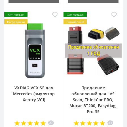
Хит продаж
Хит продаж
Популярный
Популярный
VXDIAG VCX SE для
Продление
Mercedes (эмулятор
обновлений для LVS
Xentry VCI)
Scan, ThinkCar PRO,
Mucar BT200, Easydiag,
Pro 3S
27
31