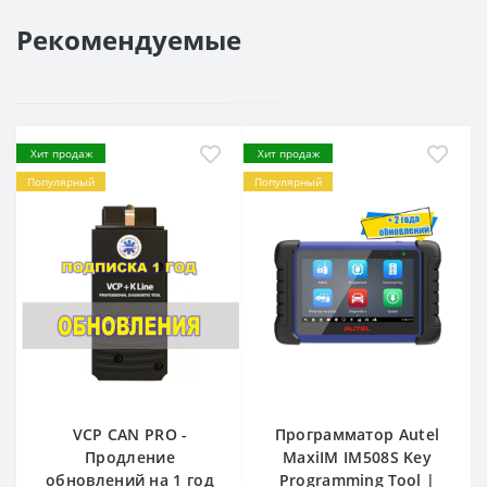
Рекомендуемые
Хит продаж
Хит продаж
Популярный
Популярный
VCP CAN PRO -
Программатор Autel
Продление
MaxiIM IM508S Key
обновлений на 1 год
Programming Tool |