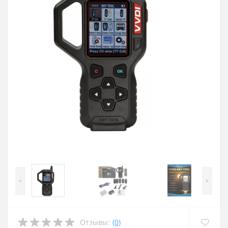
<
>
Отзывы:
(
0
)