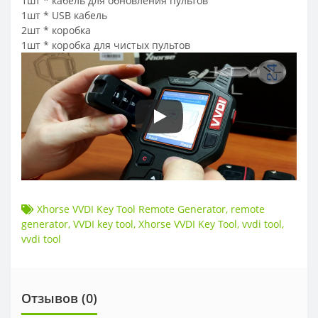
1шт * кабель для обновления пультов
1шт * USB кабель
2шт * коробка
1шт * коробка для чистых пультов
Xhorse VVDI Key Tool Remote Generator
,
remote
generator
,
VVDI key tool
,
Xhorse VVDI Key Tool
,
vvdi tool
,
vvdi tool
Отзывов (
0
)