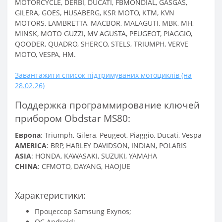
MOTORCYCLE, DERBI, DUCATI, FBMONDIAL, GASGAS,
GILERA, GOES, HUSABERG, KSR MOTO, KTM, KVN
MOTORS, LAMBRETTA, MACBOR, MALAGUTI, MBK, MH,
MINSK, MOTO GUZZI, MV AGUSTA, PEUGEOT, PIAGGIO,
QOODER, QUADRO, SHERCO, STELS, TRIUMPH, VERVE
MOTO, VESPA, HM.
Завантажити список підтримуваних мотоциклів (на
28.02.26)
Поддержка программирование ключей
прибором Obdstar MS80:
Европа
: Triumph, Gilera, Peugeot, Piaggio, Ducati, Vespa
AMERICA
: BRP, HARLEY DAVIDSON, INDIAN, POLARIS
ASIA
: HONDA, KAWASAKI, SUZUKI, YAMAHA
CHINA
: CFMOTO, DAYANG, HAOJUE
Характеристики:
Процессор Samsung Exynos;
ОС Android;