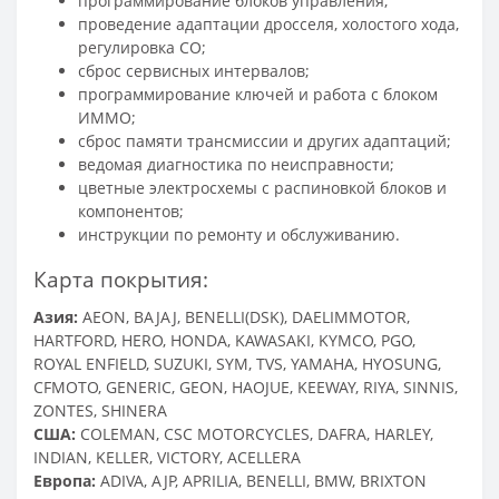
программирование блоков управления;
проведение адаптации дросселя, холостого хода,
регулировка СО;
сброс сервисных интервалов;
программирование ключей и работа с блоком
ИММО;
сброс памяти трансмиссии и других адаптаций;
ведомая диагностика по неисправности;
цветные электросхемы с распиновкой блоков и
компонентов;
инструкции по ремонту и обслуживанию.
Карта покрытия:
Азия:
AEON, BAJAJ, BENELLI(DSK), DAELIMMOTOR,
HARTFORD, HERO, HONDA, KAWASAKI, KYMCO, PGO,
ROYAL ENFIELD, SUZUKI, SYM, TVS, YAMAHA, HYOSUNG,
CFMOTO, GENERIC, GEON, HAOJUE, KEEWAY, RIYA, SINNIS,
ZONTES, SHINERA
США:
COLEMAN, CSC MOTORCYCLES, DAFRA, HARLEY,
INDIAN, KELLER, VICTORY, ACELLERA
Европа:
ADIVA, AJP, APRILIA, BENELLI, BMW, BRIXTON