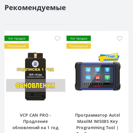
Рекомендуемые
Хит продаж
Хит продаж
Популярный
Популярный
VCP CAN PRO -
Программатор Autel
Продление
MaxiIM IM508S Key
обновлений на 1 год
Programming Tool |