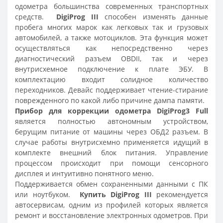
одометра большинства современных транспортных
средств.
DigiProg III
способен изменять данные
пробега многих марок как легковых так и грузовых
автомобилей, а также мотоциклов. Эта функция может
осуществляться как н
епосредственно через
диагностический разъем OBDII, так и через
внутрисхемное подключение к плате ЭБУ
. В
комплектацию входит солидное количество
переходников. Девайс поддерживает чтение-стирание
поврежденного по какой либо причине дампа памяти.
Прибор для коррекции одометра DigiProg3 Full
является полностью автономным устройством,
берущим питание от машины через ОБД2 разъем. В
случае работы внутрисхемно применяется идущий в
комплекте внешний блок питания. Управление
процессом происходит при помощи сенсорного
дисплея и интуитивно понятного меню.
Поддерживается обмен сохраненными данными с ПК
или ноутбуком.
Купить DigiProg III
рекомендуется
автосервисам, одним из профилей которых является
ремонт и восстановление электронных одометров. При