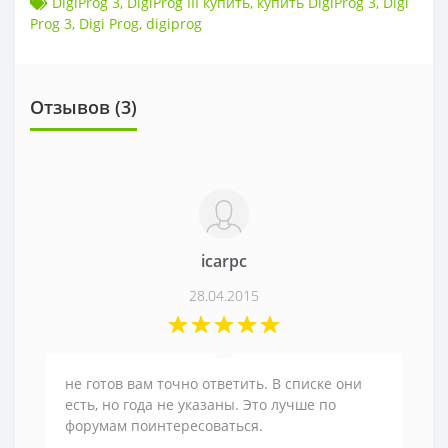
DigiProg 3
,
DigiProg III купить
,
купить DigiProg 3
,
Digi
Prog 3
,
Digi Prog
,
digiprog
Отзывов (
3
)
icarpc
28.04.2015
не готов вам точно ответить. В списке они
есть, но года не указаны. Это лучше по
форумам поинтересоваться.