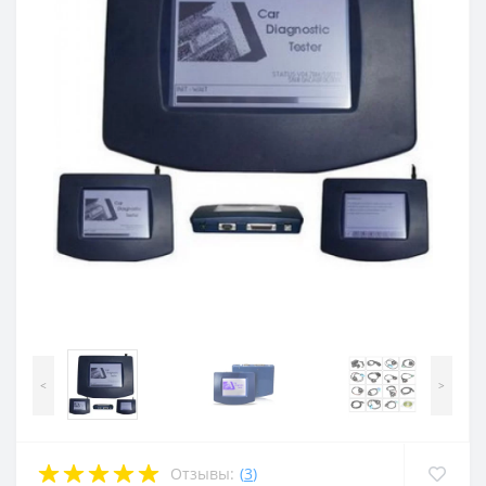
<
>
Отзывы:
(
3
)