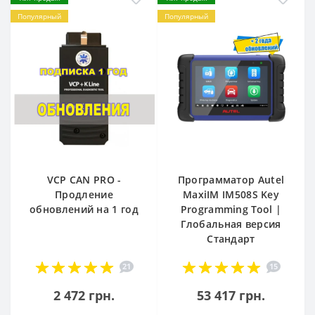
Популярный
Популярный
VCP CAN PRO -
Программатор Autel
Продление
MaxiIM IM508S Key
обновлений на 1 год
Programming Tool |
Глобальная версия
Стандарт
21
15
2 472 грн.
53 417 грн.