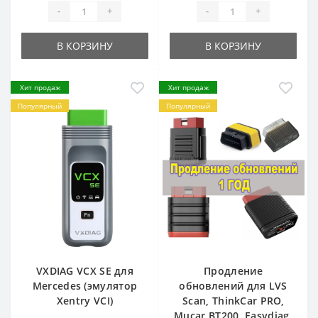
-
+
-
+
В КОРЗИНУ
В КОРЗИНУ
Хит продаж
Хит продаж
Популярный
Популярный
VXDIAG VCX SE для
Продление
Mercedes (эмулятор
обновлений для LVS
Xentry VCI)
Scan, ThinkCar PRO,
Mucar BT200, Easydiag,