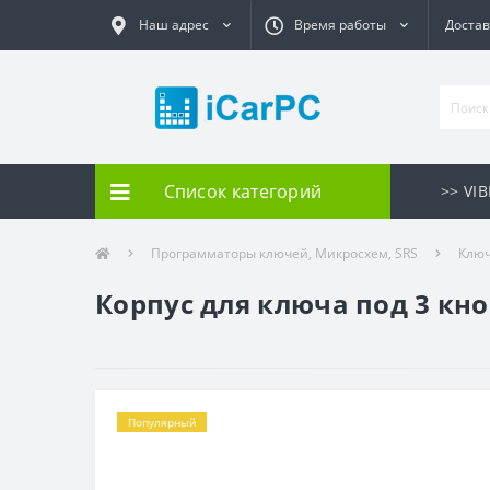
Наш адрес
Время работы
Достав
Список категорий
>> VI
Программаторы ключей, Микросхем, SRS
Ключ
Корпус для ключа под 3 кноп
Популярный