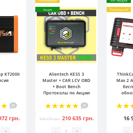
Популярный
Хит продаж
Акция
Популярный
р KT200II
Alientech KESS 3
ThinkC
рсия
Master + CAR LCV OBD
Max 2 
+ Boot Bench
бес
Протоколы по Акции
обно
39
16
972 грн.
210 635 грн.
16 
318 270 грн.
+
-
+
-