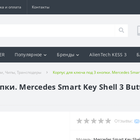
ка и оплата
Контакты
BER
Популярное
Бренды
AlienTech KESS 3
Б
и, Чипы, Трансподеры
Корпус для ключа под 3 кнопки. Mercedes Smart 
ки. Mercedes Smart Key Shell 3 But
Отзывы:
(
0
)
Модель:
Mercedes Smart Key Shel