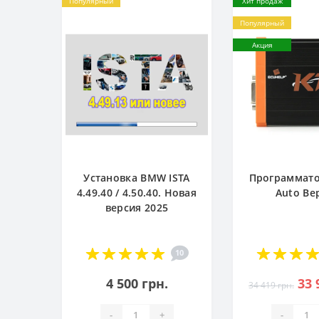
Популярный
Хит продаж
Популярный
Акция
Установка BMW ISTA
Программато
4.49.40 / 4.50.40. Новая
Auto Ве
версия 2025
10
4 500 грн.
33 
34 419 грн.
-
+
-