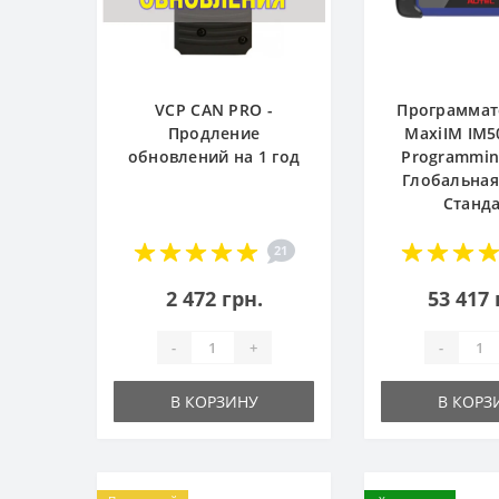
VCP CAN PRO -
Программат
Продление
MaxiIM IM5
обновлений на 1 год
Programming
Глобальная
Станд
21
2 472 грн.
53 417 
-
+
-
В КОРЗИНУ
В КОРЗ