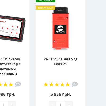
Хит продаж
Популярный
ar Thinkscan
VNCI 6154A для Vag
Автосканер с
Odis 25
платными
влениями
172
25
986 грн.
5 856 грн.
+
-
+