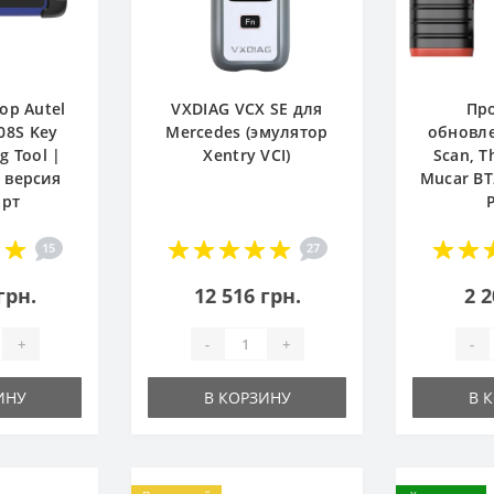
ор Autel
VXDIAG VCX SE для
Пр
08S Key
Mercedes (эмулятор
обновле
 Tool |
Xentry VCI)
Scan, T
 версия
Mucar BT
арт
15
27
грн.
12 516 грн.
2 2
+
-
+
-
ИНУ
В КОРЗИНУ
В 