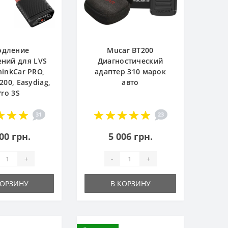
одление
Mucar BT200
ний для LVS
Диагностический
hinkCar PRO,
адаптер 310 марок
200, Easydiag,
авто
Pro 3S
31
23
00 грн.
5 006 грн.
+
-
+
КОРЗИНУ
В КОРЗИНУ