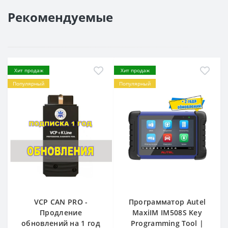
Рекомендуемые
Хит продаж
Хит продаж
Популярный
Популярный
VCP CAN PRO -
Программатор Autel
Продление
MaxiIM IM508S Key
обновлений на 1 год
Programming Tool |