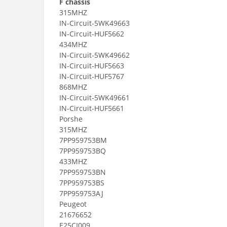
F chassis
315MHZ
IN-Circuit-5WK49663
IN-Circuit-HUF5662
434MHZ
IN-Circuit-5WK49662
IN-Circuit-HUF5663
IN-Circuit-HUF5767
868MHZ
IN-Circuit-5WK49661
IN-Circuit-HUF5661
Porshe
315MHZ
7PP959753BM
7PP959753BQ
433MHZ
7PP959753BN
7PP959753BS
7PP959753AJ
Peugeot
21676652
E25CI009