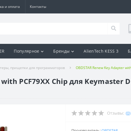
ка и оплата
Контакты
BER
Популярное
Бренды
AlienTech KESS 3
Б
теры, прищепки для программаторов
OBDSTAR Renew Key Adapter with
with PCF79XX Chip для Keymaster 
Отзывы:
(
0
)
Производитель:
OBDSTAR