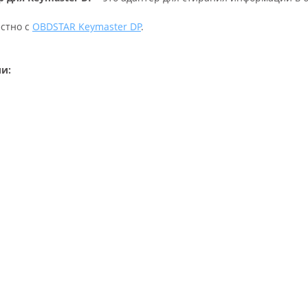
естно с
OBDSTAR Keymaster DP
.
ии: