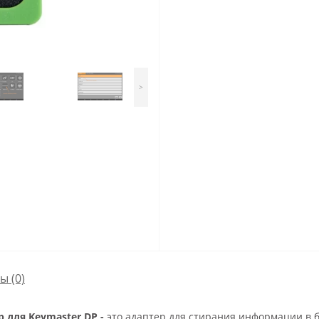
>
сы
(0)
p для Keymaster DP -
это адаптер для стирания информации в б