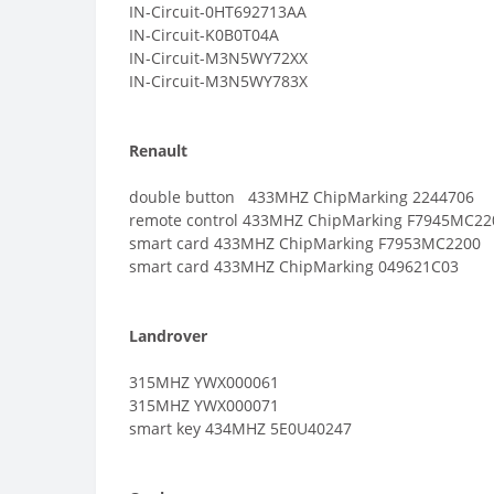
IN-Circuit-0HT692713AA
IN-Circuit-K0B0T04A
IN-Circuit-M3N5WY72XX
IN-Circuit-M3N5WY783X
Renault
double button 433MHZ ChipMarking 2244706
remote control 433MHZ ChipMarking F7945MC22
smart card 433MHZ ChipMarking F7953MC2200
smart card 433MHZ ChipMarking 049621C03
Landrover
315MHZ YWX000061
315MHZ YWX000071
smart key 434MHZ 5E0U40247