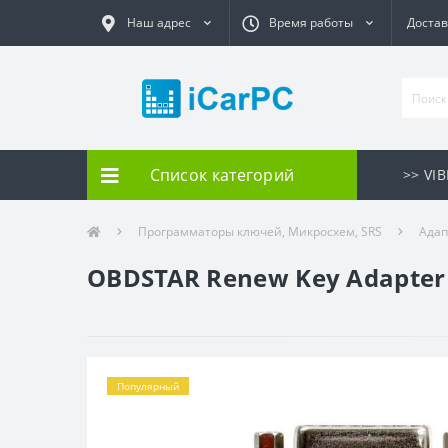
Наш адрес
Время работы
Достав
Список категорий
>> VI
Программаторы ключей, Микросхем, SRS
Адап
OBDSTAR Renew Key Adapter 
Популярный