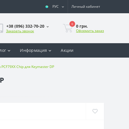
РУС
Личный кабинет
0
0 грн.
+38 (096) 332-70-20
Оформить заказ
Заказать звонок
лог
Информация
Акции
 PCF79XX Chip для Keymaster DP
DP