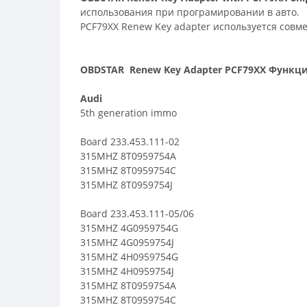
использования при програмировании в авто.
PCF79XX Renew Key adapter используется совм
OBDSTAR Renew Key Adapter PCF79XX Функц
Audi
5th generation immo
Board 233.453.111-02
315MHZ 8T0959754A
315MHZ 8T0959754C
315MHZ 8T0959754J
Board 233.453.111-05/06
315MHZ 4G0959754G
315MHZ 4G0959754J
315MHZ 4H0959754G
315MHZ 4H0959754J
315MHZ 8T0959754A
315MHZ 8T0959754C