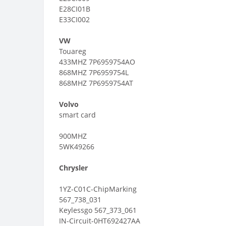
E28CI01B
E33CI002
VW
Touareg
433MHZ 7P6959754AO
868MHZ 7P6959754L
868MHZ 7P6959754AT
Volvo
smart card
900MHZ
5WK49266
Chrysler
1YZ-C01C-ChipMarking
567_738_031
Keylessgo 567_373_061
IN-Circuit-0HT692427AA