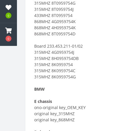
315MHZ 8T0959754G
315MHZ 8T0959754J
433MHZ 8T0959754
0
868MHZ 4G0959754K
868MHZ 4H0959754K
868MHZ 8T0959754D
0
Board 233.453.211-01/02
315MHZ 4G0959754J
315MHZ 8H0959754DB
315MHZ 8K0959754
315MHZ 8K0959754C
315MHZ 8K0959754G
BMW
E chassis
ono-original key_OEM_KEY
original key_315MHZ
original key_868MHZ