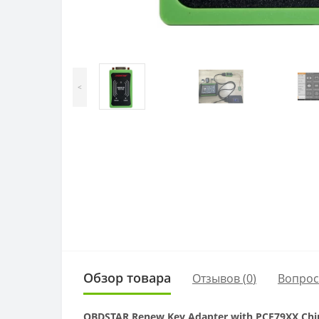
<
Обзор товара
Отзывов (
0
)
Вопро
OBDSTAR Renew Key Adapter with PCF79XX Chi