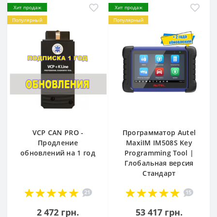
Хит продаж
Хит продаж
Популярный
Популярный
VCP CAN PRO -
Программатор Autel
Продление
MaxiIM IM508S Key
обновлений на 1 год
Programming Tool |
Глобальная версия
Стандарт
21
15
2 472 грн.
53 417 грн.