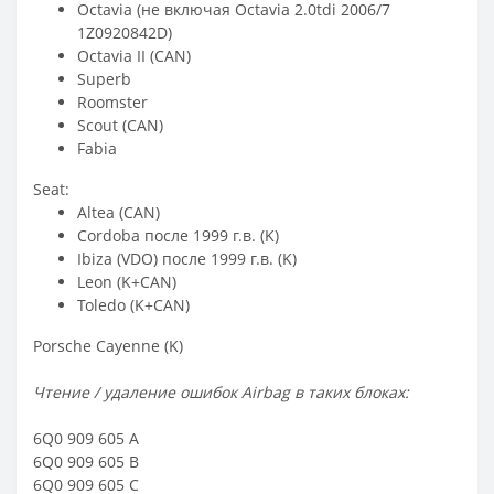
Octavia (не включая Octavia 2.0tdi 2006/7
1Z0920842D)
Octavia II (CAN)
Superb
Roomster
Scout (CAN)
Fabia
Seat:
Altea (CAN)
Cordoba после 1999 г.в. (K)
Ibiza (VDO) после 1999 г.в. (K)
Leon (K+CAN)
Toledo (K+CAN)
Porsche Cayenne (K)
Чтение / удаление ошибок Airbag в таких блоках:
6Q0 909 605 A
6Q0 909 605 B
6Q0 909 605 C