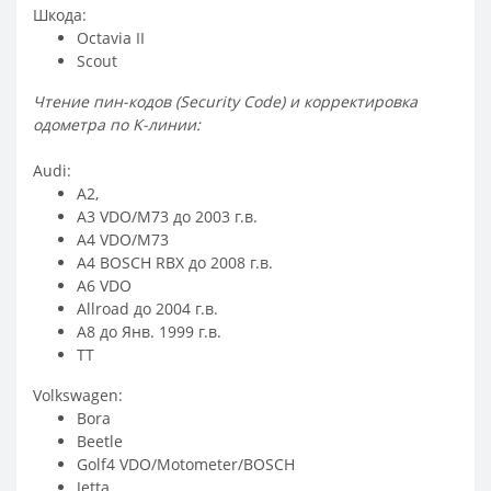
Шкода:
Octavia II
Scout
Чтение пин-кодов (Security Code) и корректировка
одометра по K-линии:
Audi:
A2,
A3 VDO/M73 до 2003 г.в.
A4 VDO/M73
A4 BOSCH RBX до 2008 г.в.
A6 VDO
Allroad до 2004 г.в.
A8 до Янв. 1999 г.в.
TT
Volkswagen:
Bora
Beetle
Golf4 VDO/Motometer/BOSCH
Jetta