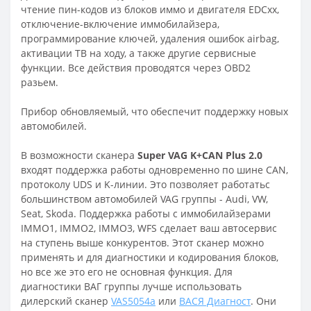
чтение пин-кодов из блоков иммо и двигателя EDCxx,
отключение-включение иммобилайзера,
программирование ключей, удаления ошибок airbag,
активации ТВ на ходу, а также другие сервисные
функции. Все действия проводятся через OBD2
разьем.
Прибор обновляемый, что обеспечит поддержку новых
автомобилей.
В возможности сканера
Super VAG K+CAN Plus 2.0
входят поддержка работы одновременно по шине CAN,
протоколу UDS и K-линии. Это позволяет работатьс
большинством автомобилей VAG группы - Audi, VW,
Seat, Skoda. Поддержка работы с иммобилайзерами
IMMO1, IMMO2, IMMO3, WFS сделает ваш автосервис
на ступень выше конкурентов. Этот сканер можно
применять и для диагностики и кодирования блоков,
но все же это его не основная функция. Для
диагностики ВАГ группы лучше использовать
дилерский сканер
VAS5054a
или
ВАСЯ Диагност
. Они