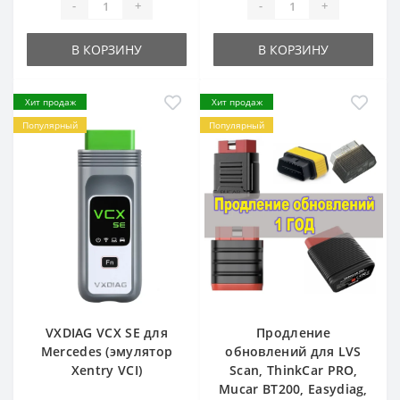
-
+
-
+
В КОРЗИНУ
В КОРЗИНУ
Хит продаж
Хит продаж
Популярный
Популярный
VXDIAG VCX SE для
Продление
Mercedes (эмулятор
обновлений для LVS
Xentry VCI)
Scan, ThinkCar PRO,
Mucar BT200, Easydiag,