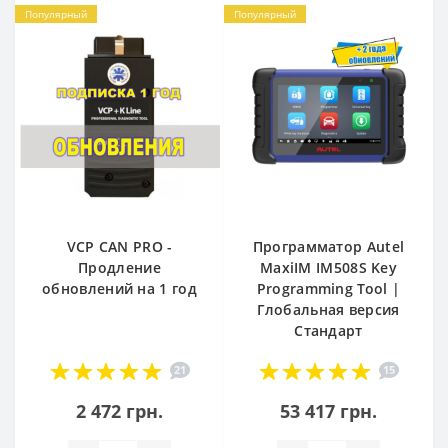
Популярный
Популярный
VCP CAN PRO -
Программатор Autel
Продление
MaxiIM IM508S Key
обновлений на 1 год
Programming Tool |
Глобальная версия
Стандарт
21
15
2 472 грн.
53 417 грн.