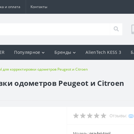
ка и оплата
Контакты
BER
Популярное
Бренды
AlienTech KESS 3
Б
ool для корректировки одометров Peugeot и Citroen
овки одометров Peugeot и Citroen
Отзывы:
(
0
)
Модель:
psa-bsi-tool