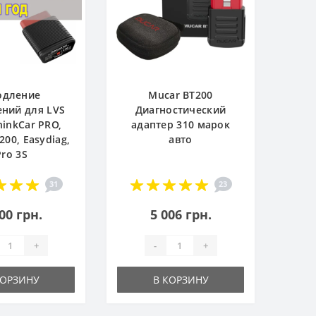
одление
Mucar BT200
ний для LVS
Диагностический
hinkCar PRO,
адаптер 310 марок
200, Easydiag,
авто
Pro 3S
31
23
00 грн.
5 006 грн.
+
-
+
КОРЗИНУ
В КОРЗИНУ