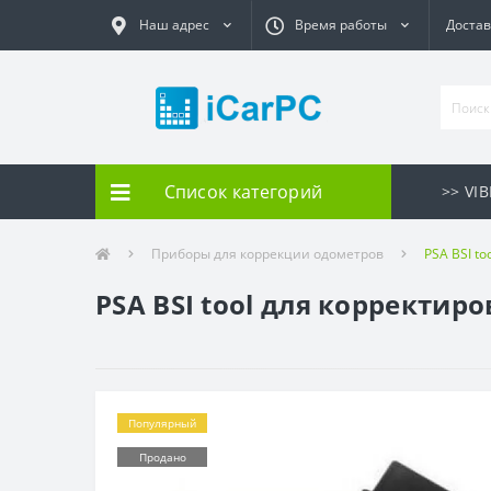
Наш адрес
Время работы
Достав
Список категорий
>> VI
Приборы для коррекции одометров
PSA BSI t
PSA BSI tool для корректир
Популярный
Продано