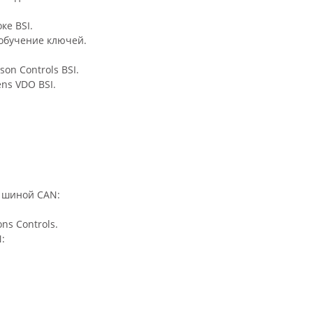
ке BSI.
 обучение ключей.
on Controls BSI.
ns VDO BSI.
с шиной CAN:
ns Controls.
: