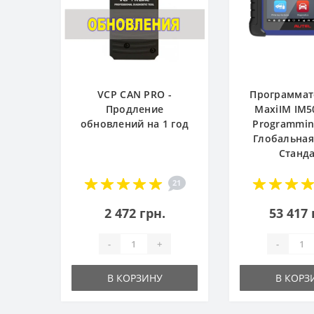
VCP CAN PRO -
Программат
Продление
MaxiIM IM5
обновлений на 1 год
Programming
Глобальная
Станд
21
2 472 грн.
53 417 
-
+
-
В КОРЗИНУ
В КОРЗ