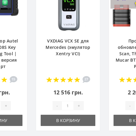
ор Autel
VXDIAG VCX SE для
Пр
08S Key
Mercedes (эмулятор
обновле
 Tool |
Xentry VCI)
Scan, T
 версия
Mucar BT
арт
15
27
грн.
12 516 грн.
2 2
+
-
+
-
ИНУ
В КОРЗИНУ
В 