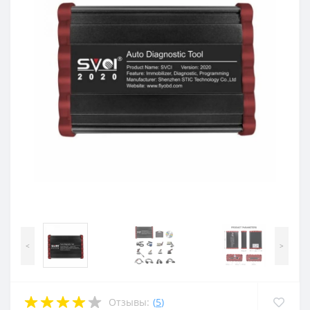
<
>
Отзывы:
(
5
)