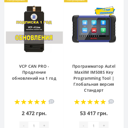
VCP CAN PRO -
Программатор Autel
Продление
MaxiIM IM508S Key
обновлений на 1 год
Programming Tool |
Глобальная версия
Стандарт
21
15
2 472 грн.
53 417 грн.
-
+
-
+