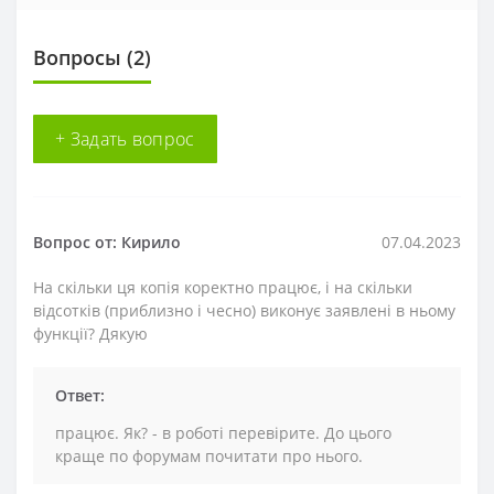
Вопросы
(2)
+ Задать вопрос
Вопрос от: Кирило
07.04.2023
На скільки ця копія коректно працює, і на скільки
відсотків (приблизно і чесно) виконує заявлені в ньому
функції? Дякую
Ответ:
працює. Як? - в роботі перевірите. До цього
краще по форумам почитати про нього.