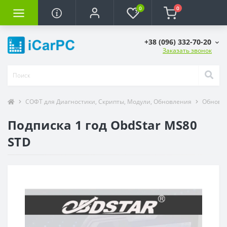
0
0
+38 (096) 332-70-20
Заказать звонок
СОФТ для Диагностики, Скрипты, Модули, Обновления
Обновле
Подписка 1 год ObdStar MS80
STD