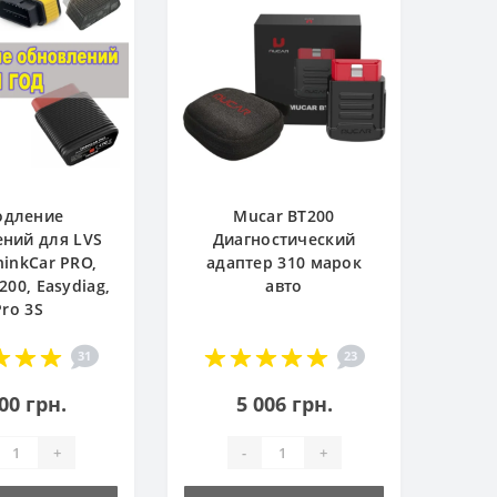
одление
Mucar BT200
ний для LVS
Диагностический
hinkCar PRO,
адаптер 310 марок
200, Easydiag,
авто
Pro 3S
31
23
00 грн.
5 006 грн.
+
-
+