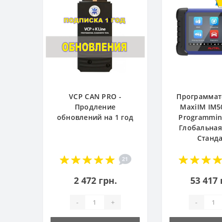
VCP CAN PRO -
Программат
Продление
MaxiIM IM5
обновлений на 1 год
Programming
Глобальная
Станд
21
2 472 грн.
53 417 
-
+
-