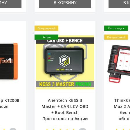
ИНУ
В КОРЗИНУ
В 
Популярный
Хит продаж
Акция
Популярный
р KT200II
Alientech KESS 3
ThinkC
рсия
Master + CAR LCV OBD
Max 2 
+ Boot Bench
бес
Протоколы по Акции
обно