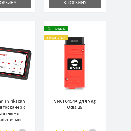
КОРЗИНУ
В КОРЗИНУ
Хит продаж
Популярный
ar Thinkscan
VNCI 6154A для Vag
Автосканер с
Odis 25
платными
влениями