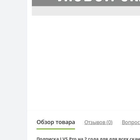
Обзор товара
Отзывов (
0
)
Вопро
Подписка LVS Pro на 2 года для для всех ска