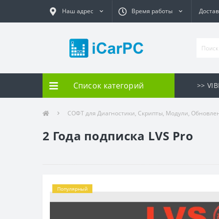
Наш адрес
Время работы
Достав
Список категорий
>> VI
СОФТ для Диагностики, Скрипты, Модули, Обновле
2 Года подписка LVS Pro
Популярный