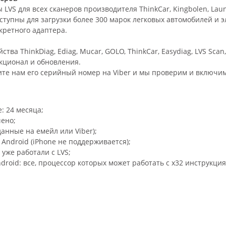
VS для всех сканеров производителя ThinkCar, Kingbolen, Lau
ступны для загрузки более 300 марок легковых автомобилей и э
кретного адаптера.
ва ThinkDiag, Ediag, Mucar, GOLO, ThinkCar, Easydiag, LVS Scan
нкционал и обновления.
ите нам его серийный номер на Viber и мы проверим и включи
: 24 месяца;
чено;
анные на емейл или Viber);
ndroid (iPhone не поддерживается);
уже работали с LVS;
roid: все, процессор которых может работать с х32 инструкци