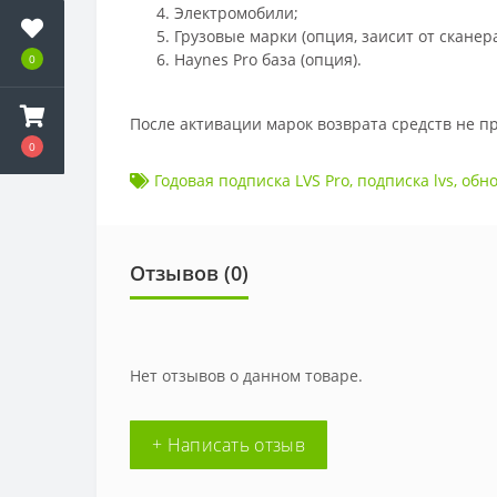
Электромобили;
Грузовые марки (опция, заисит от сканера
Haynes Pro база (опция).
0
После активации марок возврата средств не пре
0
Годовая подписка LVS Pro
,
подписка lvs
,
обно
Отзывов (
0
)
Нет отзывов о данном товаре.
+ Написать отзыв