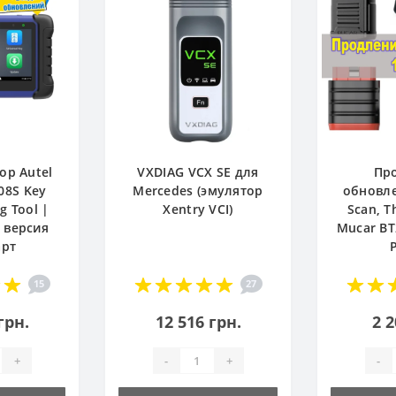
ор Autel
VXDIAG VCX SE для
Пр
08S Key
Mercedes (эмулятор
обновле
 Tool |
Xentry VCI)
Scan, T
 версия
Mucar BT
арт
15
27
грн.
12 516 грн.
2 2
+
-
+
-