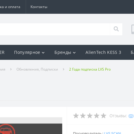
ка и оплата
Контакты
BER
Популярное
Бренды
AlienTech KESS 3
Б
ния
Обновления, Подписки
2 Года подписка LVS Pro
Отзывы:
(
0
)
Производитель:
LVS SCAN