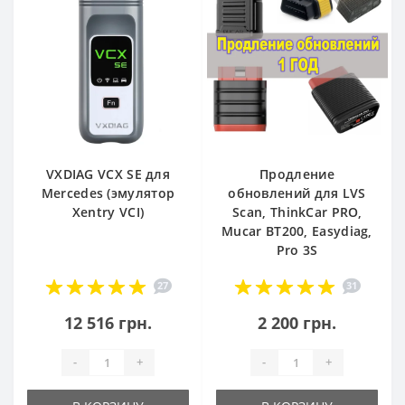
VXDIAG VCX SE для
Продление
Mercedes (эмулятор
обновлений для LVS
Xentry VCI)
Scan, ThinkCar PRO,
Mucar BT200, Easydiag,
Pro 3S
27
31
12 516 грн.
2 200 грн.
-
+
-
+