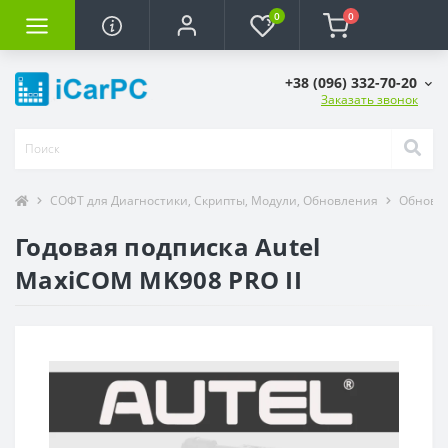
0
0
+38 (096) 332-70-20
Заказать звонок
СОФТ для Диагностики, Скрипты, Модули, Обновления
Обновле
Годовая подписка Autel
MaxiCOM MK908 PRO II