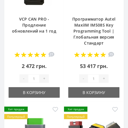
VCP CAN PRO -
Программатор Autel
Продление
MaxiIM IM508S Key
обновлений на 1 год
Programming Tool |
Глобальная версия
Стандарт
21
15
2 472 грн.
53 417 грн.
-
+
-
+
В КОРЗИНУ
В КОРЗИНУ
Хит продаж
Хит продаж
Популярный
Популярный