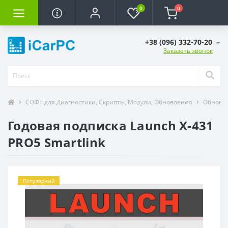
0
0
+38 (096) 332-70-20
Заказать звонок
СОФТ для Диагностики, Скрипты, Модули, Обновления
Обновле
Годовая подписка Launch X-431
PRO5 Smartlink
Популярный