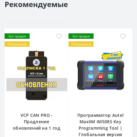
Рекомендуемые
Хит продаж
Хит продаж
Популярный
Популярный
VCP CAN PRO -
Программатор Autel
Продление
MaxiIM IM508S Key
обновлений на 1 год
Programming Tool |
Глобальная версия