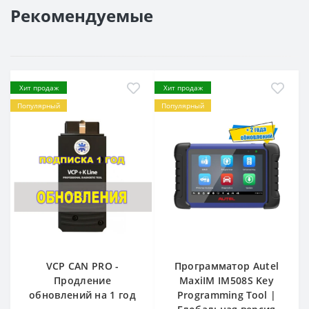
Рекомендуемые
Хит продаж
Хит продаж
Популярный
Популярный
VCP CAN PRO -
Программатор Autel
Продление
MaxiIM IM508S Key
обновлений на 1 год
Programming Tool |