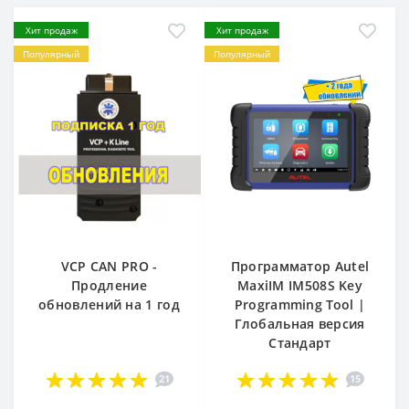
Хит продаж
Хит продаж
Популярный
Популярный
VCP CAN PRO -
Программатор Autel
Продление
MaxiIM IM508S Key
обновлений на 1 год
Programming Tool |
Глобальная версия
Стандарт
21
15