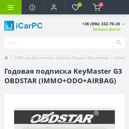
0
0
+38 (096) 332-70-20
Заказать звонок
СОФТ для Диагностики, Скрипты, Модули, Обновления
Обновле
Годовая подписка KeyMaster G3
OBDSTAR (IMMO+ODO+AIRBAG)