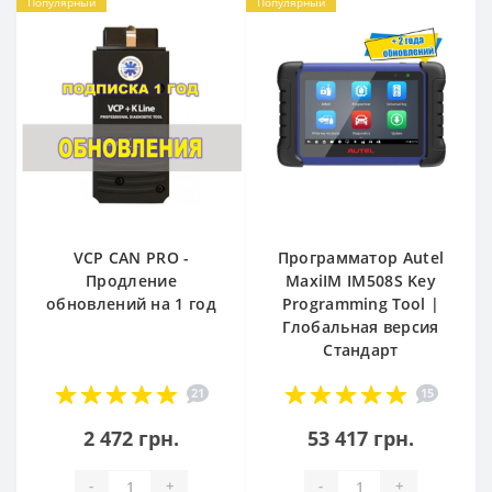
Популярный
Популярный
VCP CAN PRO -
Программатор Autel
Продление
MaxiIM IM508S Key
обновлений на 1 год
Programming Tool |
Глобальная версия
Стандарт
21
15
2 472 грн.
53 417 грн.
-
+
-
+