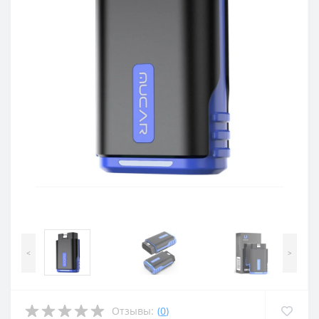
<
>
Отзывы:
(
0
)