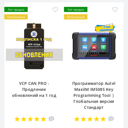
Хит продаж
Хит продаж
Популярный
Популярный
VCP CAN PRO -
Программатор Autel
Продление
MaxiIM IM508S Key
обновлений на 1 год
Programming Tool |
Глобальная версия
Стандарт
21
15