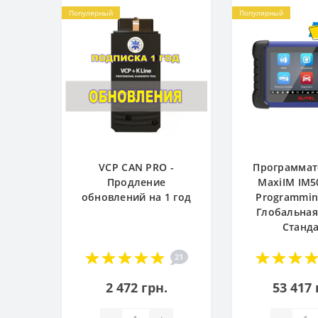
Популярный
Популярный
VCP CAN PRO -
Программат
Продление
MaxiIM IM5
обновлений на 1 год
Programming
Глобальная
Станд
21
2 472 грн.
53 417 