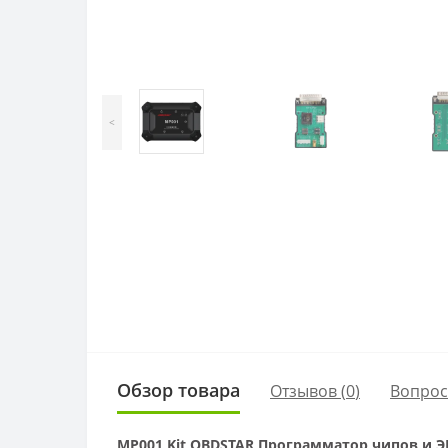
<
Обзор товара
Отзывов (
0
)
Вопро
MP001 Kit OBDSTAR Программатор чипов и Э