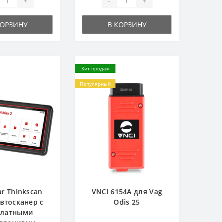
+
-
+
КОРЗИНУ
В КОРЗИНУ
Хит продаж
Популярный
ar Thinkscan
VNCI 6154A для Vag
Автосканер с
Odis 25
платными