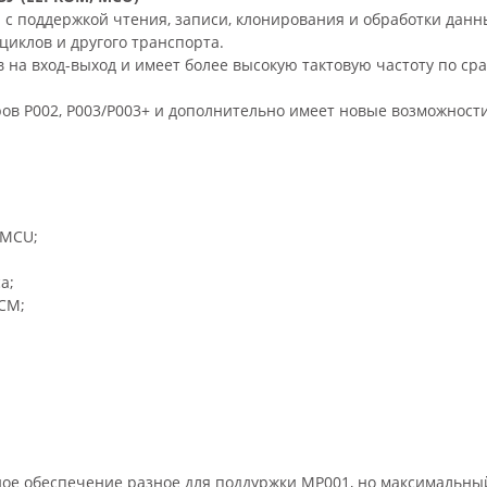
 с поддержкой чтения, записи, клонирования и обработки данн
циклов и другого транспорта.
в на вход-выход и имеет более высокую тактовую частоту по ср
в P002, P003/P003+ и дополнительно имеет новые возможности.
/MCU;
а;
CM;
е обеспечение разное для поддуржки MP001, но максимальный