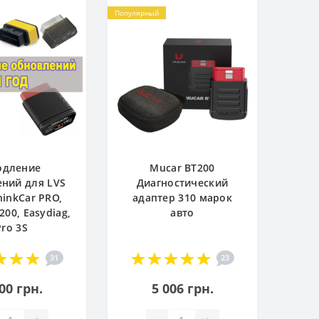
Популярный
одление
Mucar BT200
ний для LVS
Диагностический
hinkCar PRO,
адаптер 310 марок
200, Easydiag,
авто
Pro 3S
31
23
00 грн.
5 006 грн.