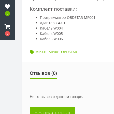
Комплект поставки:
0
Программатор OBDSTAR MP001
Адаптер C4-01
Кабель W004
Кабель W005
0
Кабель W006
MP001
,
MP001 OBDSTAR
Отзывов (
0
)
Нет отзывов о данном товаре.
+ Написать отзыв