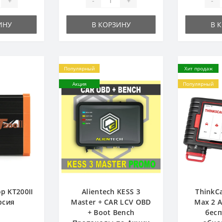
+
-
+
-
ИНУ
В КОРЗИНУ
В 
Популярный
Хит продаж
Акция
Популярный
р KT200II
Alientech KESS 3
ThinkC
рсия
Master + CAR LCV OBD
Max 2 
+ Boot Bench
бес