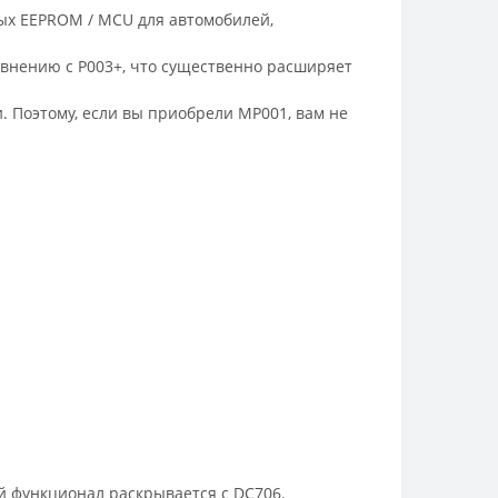
ых EEPROM / MCU для автомобилей,
авнению с P003+, что существенно расширяет
 Поэтому, если вы приобрели MP001, вам не
 функционал раскрывается с DC706.