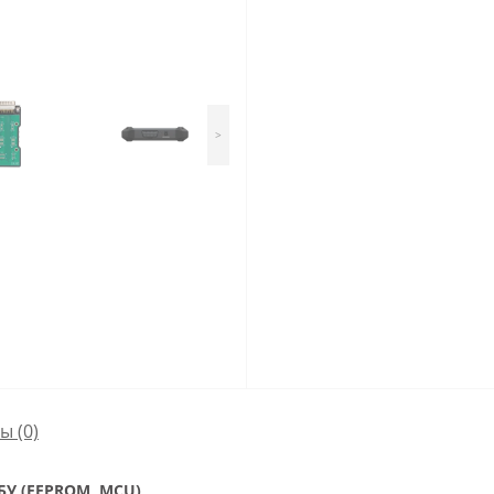
>
сы
(0)
БУ (EEPROM, MCU)