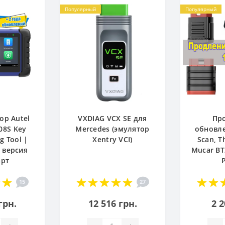
Популярный
Популярный
ор Autel
VXDIAG VCX SE для
Пр
08S Key
Mercedes (эмулятор
обновле
 Tool |
Xentry VCI)
Scan, T
 версия
Mucar BT
арт
15
27
грн.
12 516 грн.
2 2