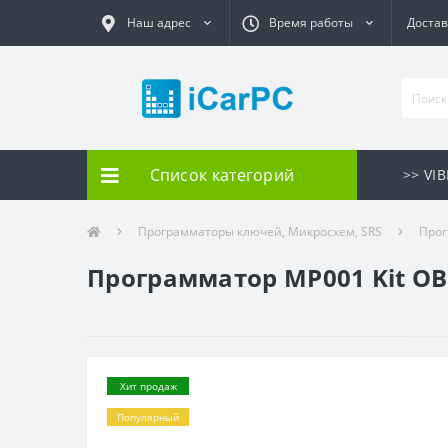
Наш адрес
Время работы
Достав
Список категорий
>> VI
Программаторы ключей, Микросхем, SRS
Про
Программатор MP001 Kit O
Хит продаж
Популярный