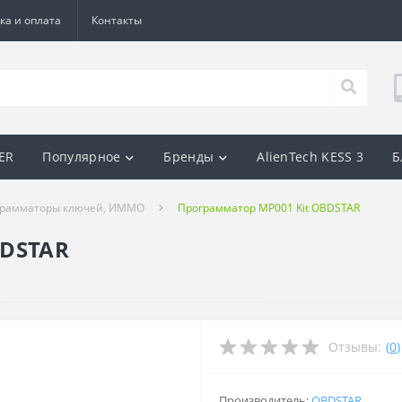
ка и оплата
Контакты
BER
Популярное
Бренды
AlienTech KESS 3
Б
грамматоры ключей, ИММО
Программатор MP001 Kit OBDSTAR
BDSTAR
Отзывы:
(
0
)
Производитель:
OBDSTAR