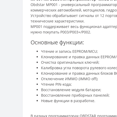
Obdstar MP001 - универсальный программатор
коммерческих автомобилей, мотоциклов, гидро
Устройство обрабатывает сигналы от 12 порто
технические характеристики.
MP001 поддерживает весь функционал адаптеро
нужно покупать P003/P003+/P002.
Основные функции:
Чтение и запись EEPROM/MCU;
Клонирование и правка данных EEPROM
Очистка оригинальных ключей;
Калибровка угла поворота рулевого колес
Клонирование и правка данных блоков B
Отключение ИММО (IMMO off);
Чтение PIN-кода;
Восстановление модуля батареи;
Восстановление приборных панелей;
Новые функции в разработке.
В разных программаторах OBDSTAR программно