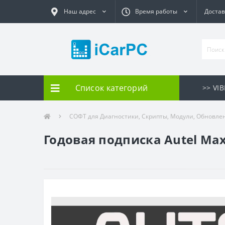
Наш адрес
Время работы
Достав
Список категорий
>> VI
СОФТ для Диагностики, Скрипты, Модули, Обновле
Годовая подписка Autel Ma