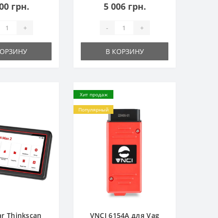
00 грн.
5 006 грн.
+
-
+
КОРЗИНУ
В КОРЗИНУ
Хит продаж
Популярный
ar Thinkscan
VNCI 6154A для Vag