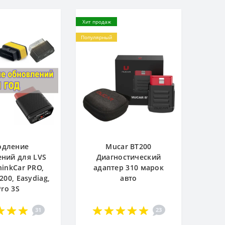
Хит продаж
Популярный
одление
Mucar BT200
ний для LVS
Диагностический
hinkCar PRO,
адаптер 310 марок
200, Easydiag,
авто
Pro 3S
31
23