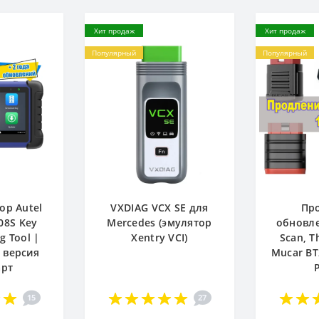
Хит продаж
Хит продаж
Популярный
Популярный
ор Autel
VXDIAG VCX SE для
Пр
08S Key
Mercedes (эмулятор
обновле
 Tool |
Xentry VCI)
Scan, T
 версия
Mucar BT
арт
15
27