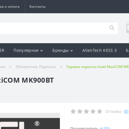
ка и оплата
Контакты
BER
Популярное
Бренды
AlienTech KESS 3
Б
ния
Обновления, Подписки
Годовая подписка Autel MaxiCOM M
xiCOM MK900BT
Отзывы:
(
0
)
Производитель:
AUTEL