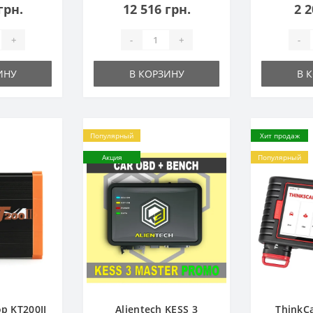
грн.
12 516 грн.
2 2
+
-
+
-
ИНУ
В КОРЗИНУ
В 
Популярный
Хит продаж
Акция
Популярный
р KT200II
Alientech KESS 3
ThinkC