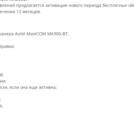
влений предлагается активация нового периода бесплатных о
ечении 12 месяцев.
канера Autel MaxiCOM MK900-BT;
правки;
й;
ии;
ске, если она еще активна;
;
й;