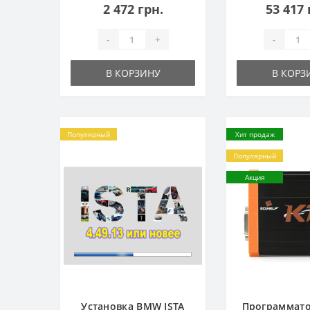
2 472 грн.
53 417 
-
+
-
В КОРЗИНУ
В КОРЗ
Популярный
Хит продаж
Популярный
Акция
Установка BMW ISTA
Программато