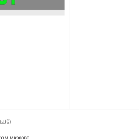
сы
(0)
iCOM MK900BT