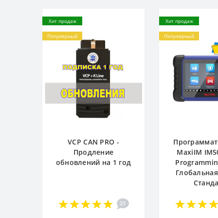
Хит продаж
Хит продаж
Популярный
Популярный
VCP CAN PRO -
Программат
Продление
MaxiIM IM5
обновлений на 1 год
Programming
Глобальная
Станд
21