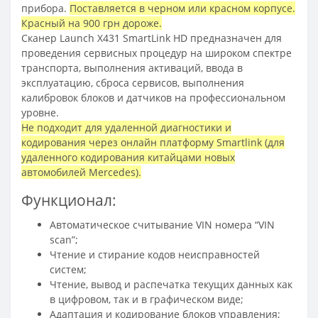
прибора.
Поставляется в черном или красном корпусе.
Красный на 900 грн дороже.
Сканер Launch X431 SmartLink HD предназначен для
проведения сервисных процедур на широком спектре
транспорта, выполнения активаций, ввода в
эксплуатацию, сброса сервисов, выполнения
калибровок блоков и датчиков на профессиональном
уровне.
Не подходит для удаленной диагностики и
кодирования через онлайн платформу Smartlink (для
удаленного кодирования китайцами новых
автомобилей Mercedes).
Функционал:
Автоматическое считывание VIN номера “VIN
scan”;
Чтение и стирание кодов неисправностей
систем;
Чтение, вывод и распечатка текущих данных как
в цифровом, так и в графическом виде;
Адаптация и кодирование блоков управления;