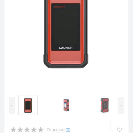
<
>
Отзывы:
(
0
)