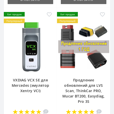
Хит продаж
Хит продаж
Популярный
Популярный
VXDIAG VCX SE для
Продление
Mercedes (эмулятор
обновлений для LVS
Xentry VCI)
Scan, ThinkCar PRO,
Mucar BT200, Easydiag,
Pro 3S
27
31