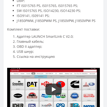
DoIP;
FT IS015765 PS, IS015765, IS015765 PS;
SW IS015765 PS, ISO14230, ISO14230 PS;
ISO9141, IS09141 PS;
J1850PWM, J1850PWM PS, J1850VPW, J1850VPW PS
Комплект поставки:
Адаптер LAUNCH SmartLink C V2.0;
Главный кабель;
OBD II адаптер;
USB шнур;
Ссылка на инструкцию