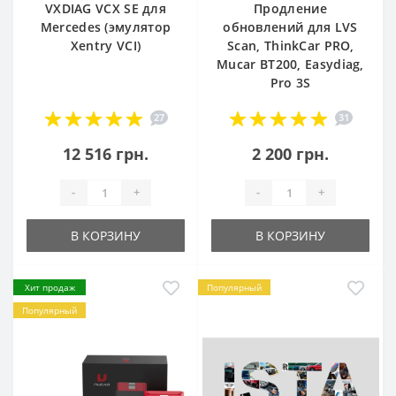
VXDIAG VCX SE для
Продление
Mercedes (эмулятор
обновлений для LVS
Xentry VCI)
Scan, ThinkCar PRO,
Mucar BT200, Easydiag,
Pro 3S
27
31
12 516 грн.
2 200 грн.
-
+
-
+
В КОРЗИНУ
В КОРЗИНУ
Хит продаж
Популярный
Популярный