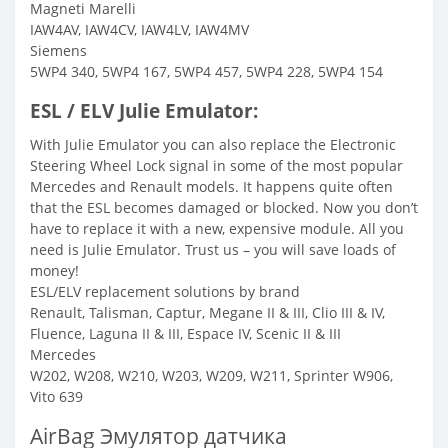
Magneti Marelli
IAW4AV, IAW4CV, IAW4LV, IAW4MV
Siemens
5WP4 340, 5WP4 167, 5WP4 457, 5WP4 228, 5WP4 154
ESL / ELV Julie Emulator:
With Julie Emulator you can also replace the Electronic
Steering Wheel Lock signal in some of the most popular
Mercedes and Renault models. It happens quite often
that the ESL becomes damaged or blocked. Now you don’t
have to replace it with a new, expensive module. All you
need is Julie Emulator. Trust us – you will save loads of
money!
ESL/ELV replacement solutions by brand
Renault, Talisman, Captur, Megane II & III, Clio III & IV,
Fluence, Laguna II & III, Espace IV, Scenic II & III
Mercedes
W202, W208, W210, W203, W209, W211, Sprinter W906,
Vito 639
AirBag Эмулятор датчика