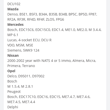
DCU102
Mazda
Denso, B5E1, B5F3, B34A, B35B, B34B, BP5C, BP5D, FP87,
RF2A, RF3R, RF4D, RF4F, ZLO5, FPG6
Mercedes
Bosch, EDC15C6, EDC15C0, EDC1.4, ME1.0, ME2.0, M 3.4.4,
MP 6.1
Lucas, 4-socket ECU, DCU R
VDO, MSM, MSE
Siemens, 5WK9 124
Nissan
2000-2002 year with NATS 4 or 5 immo, Almera, Micra,
Primera, Terrano
Opel
Delco, D95011, D97002
Bosch
M 1.5.4, M 2.8.1
Peugeot
Bosch, EDC17C10, EDC16, EDC15, ME7.4.7, ME7.4.6,
ME7.4.5, ME7.4.4
Delphi