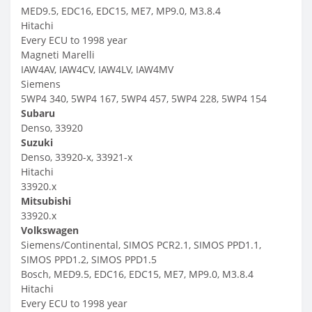
MED9.5, EDC16, EDC15, ME7, MP9.0, M3.8.4
Hitachi
Every ECU to 1998 year
Magneti Marelli
IAW4AV, IAW4CV, IAW4LV, IAW4MV
Siemens
5WP4 340, 5WP4 167, 5WP4 457, 5WP4 228, 5WP4 154
Subaru
Denso, 33920
Suzuki
Denso, 33920-x, 33921-x
Hitachi
33920.x
Mitsubishi
33920.x
Volkswagen
Siemens/Continental, SIMOS PCR2.1, SIMOS PPD1.1,
SIMOS PPD1.2, SIMOS PPD1.5
Bosch, MED9.5, EDC16, EDC15, ME7, MP9.0, M3.8.4
Hitachi
Every ECU to 1998 year