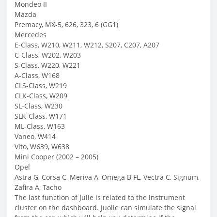
Mondeo II
Mazda
Premacy, MX-5, 626, 323, 6 (GG1)
Mercedes
E-Class, W210, W211, W212, S207, C207, A207
C-Class, W202, W203
S-Class, W220, W221
A-Class, W168
CLS-Class, W219
CLK-Class, W209
SL-Class, W230
SLK-Class, W171
ML-Class, W163
Vaneo, W414
Vito, W639, W638
Mini Cooper (2002 – 2005)
Opel
Astra G, Corsa C, Meriva A, Omega B FL, Vectra C, Signum,
Zafira A, Tacho
The last function of Julie is related to the instrument
cluster on the dashboard. Juolie can simulate the signal