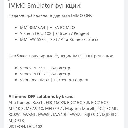
IMMO Emulator функции:
Недавно добавлена поддержка IMMO OFF:
MM 8GMF.A4 | ALFA ROMEO
Visteon DCU 102 | Citroen / Peugeot
MM IAW 5SF8 | Fiat / Alfa Romeo / Lancia
Наиболее популярные функции IMMO OFF решения:
Simos PCR2.1 | VAG group
Simos PPD1.2 | VAG group
Siemens SIM32 | Citroen & Peugeot
All immo OFF solutions by brand
Alfa Romeo, Bosch, EDC16C39, EDC15C-5.8, EDC15C7,
M2.10.3, ME7.9.10, MED7.6.1, Magneti Marelli, 9GF, 8GMF,
8GSW, IAW5NF, IAW5SF, IAW49F, IAW4AF, MJD 9DF, MJD 8F2,
MJD 6F3
VISTEON, DCU102