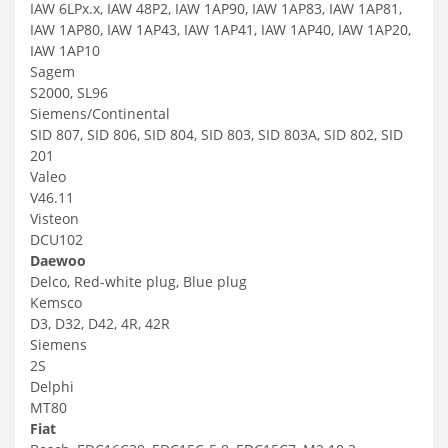
IAW 6LPx.x, IAW 48P2, IAW 1AP90, IAW 1AP83, IAW 1AP81,
IAW 1AP80, IAW 1AP43, IAW 1AP41, IAW 1AP40, IAW 1AP20,
IAW 1AP10
Sagem
S2000, SL96
Siemens/Continental
SID 807, SID 806, SID 804, SID 803, SID 803A, SID 802, SID
201
Valeo
V46.11
Visteon
DCU102
Daewoo
Delco, Red-white plug, Blue plug
Kemsco
D3, D32, D42, 4R, 42R
Siemens
2S
Delphi
MT80
Fiat