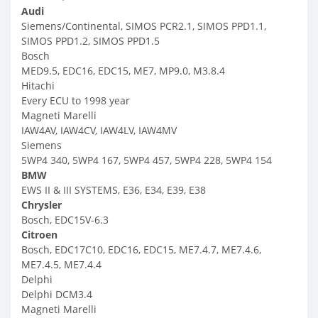
Audi
Siemens/Continental, SIMOS PCR2.1, SIMOS PPD1.1,
SIMOS PPD1.2, SIMOS PPD1.5
Bosch
MED9.5, EDC16, EDC15, ME7, MP9.0, M3.8.4
Hitachi
Every ECU to 1998 year
Magneti Marelli
IAW4AV, IAW4CV, IAW4LV, IAW4MV
Siemens
5WP4 340, 5WP4 167, 5WP4 457, 5WP4 228, 5WP4 154
BMW
EWS II & III SYSTEMS, E36, E34, E39, E38
Chrysler
Bosch, EDC15V-6.3
Citroen
Bosch, EDC17C10, EDC16, EDC15, ME7.4.7, ME7.4.6,
ME7.4.5, ME7.4.4
Delphi
Delphi DCM3.4
Magneti Marelli