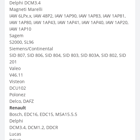
Delphi DCM3.4
Magneti Marelli
IAW 6LPx.x, IAW 48P2, IAW 1AP90, IAW 1AP83, IAW 1AP81,
IAW 1AP80, IAW 1AP43, IAW 1AP41, IAW 1AP40, IAW 1AP20,
IAW 1AP10
Sagem
S2000, SL96
Siemens/Continental
SID 807, SID 806, SID 804, SID 803, SID 803A, SID 802, SID
201
Valeo
V46.11
Visteon
DCU102
Polonez
Delco, DAFZ
Renault
Bosch, EDC16, EDC15, MSA15.5.5
Delphi
DCM3.4, DCM1.2, DDCR
Lucas