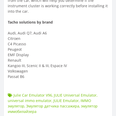
from the car, which will help you determine if the
instrument cluster is working correctly before installing it
into the car.
Tacho solutions by brand
Audi, Audi Q7, Audi A6
Citroen
C4 Picasso
Peugeot
EMF Display
Renault
Kangoo III, Scenic II & III, Espace IV
Volkswagen
Passat B6
Julie Car Emulator V96
,
JULIE Universal Emulator
,
universal immo emulator
,
JULIE Emulator
,
IMMO
эмулятор
,
Эмулятор датчика пассажира
,
эмулятор
иммобилайзера