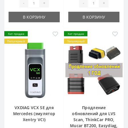
-
+
-
+
В КОРЗИНУ
В КОРЗИНУ
Хит продаж
Хит продаж
Популярный
Популярный
VXDIAG VCX SE для
Продление
Mercedes (эмулятор
обновлений для LVS
Xentry VCI)
Scan, ThinkCar PRO,
Mucar BT200, Easydiag,