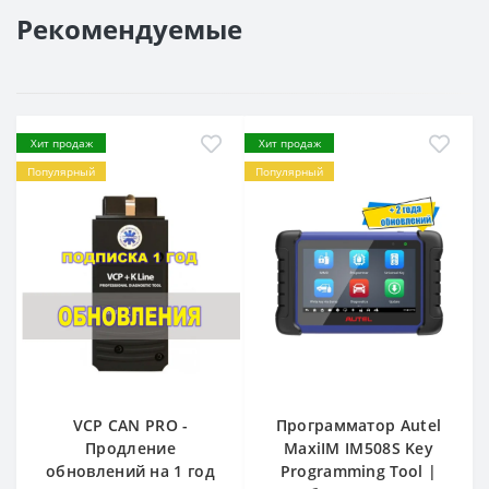
Рекомендуемые
Хит продаж
Хит продаж
Популярный
Популярный
VCP CAN PRO -
Программатор Autel
Продление
MaxiIM IM508S Key
обновлений на 1 год
Programming Tool |