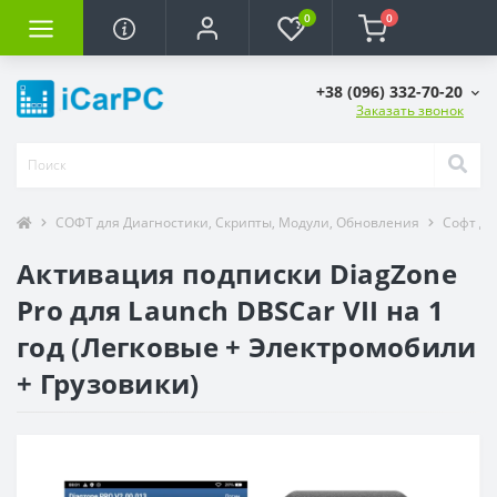
0
0
+38 (096) 332-70-20
Заказать звонок
СОФТ для Диагностики, Скрипты, Модули, Обновления
Софт дл
Активация подписки DiagZone
Pro для Launch DBSCar VII на 1
год (Легковые + Электромобили
+ Грузовики)