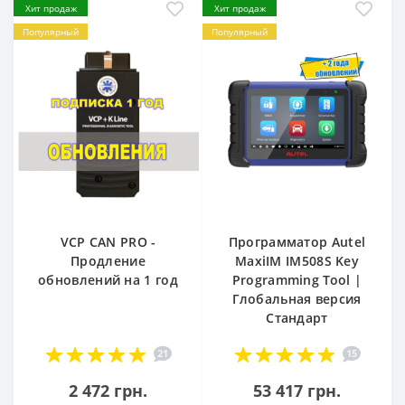
Хит продаж
Хит продаж
Популярный
Популярный
VCP CAN PRO -
Программатор Autel
Продление
MaxiIM IM508S Key
обновлений на 1 год
Programming Tool |
Глобальная версия
Стандарт
21
15
2 472 грн.
53 417 грн.