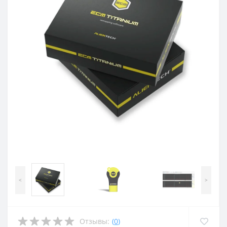
<
>
Отзывы:
(
0
)