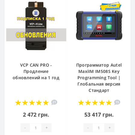
VCP CAN PRO -
Программатор Autel
Продление
MaxiIM IM508S Key
обновлений на 1 год
Programming Tool |
Глобальная версия
Стандарт
21
15
2 472 грн.
53 417 грн.
-
+
-
+