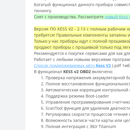
Богатый функционал данного прибора совмест
тюнингу.
Снят с производства. Рассмотрите
новый Kess 
Версия ПО KESS V2 - 2.13 с полным рабочим х
требуется! Правильные компоненты запаяны изн
Только у нас приборы идут с полной прошивк
продают приборы с прошивкой только под легк
Рекомендуется к покупке сервисами для как для
Работает с любыми новыми версиями программы 
Список поддерживаемых авто
Kess V2
(.pdf 1мб
В функционал
KESS v2 OBD2
включено:
Проверка напряжения аккумуляторной б
Полное восстановление функциональност
Автоматическая коррекция контрольной 
Поддержка режима Boot-Loader
Управление программирования счетчик
ScanTool функция для удаления диагност
Регулировка скорости процессов чтения 
Возможность записи части карты или це
Полная интеграция с ЭБУ Titanium