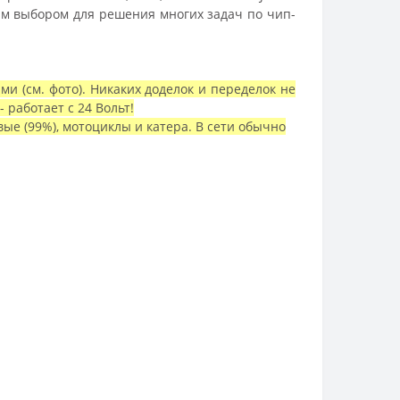
ым выбором для решения многих задач по чип-
и (см. фото). Никаких доделок и переделок не
 работает с 24 Вольт!
вые (99%), мотоциклы и катера. В сети обычно