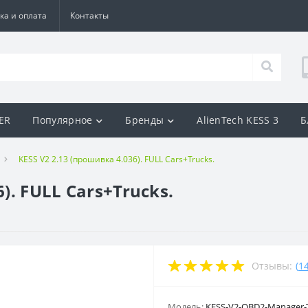
ка и оплата
Контакты
BER
Популярное
Бренды
AlienTech KESS 3
Б
KESS V2 2.13 (прошивка 4.036). FULL Cars+Trucks.
). FULL Cars+Trucks.
Отзывы:
(
1
Модель:
KESS-V2-OBD2-Manager-T