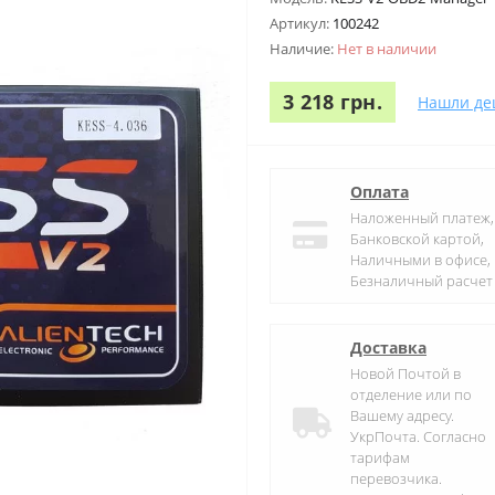
Артикул:
100242
Наличие:
Нет в наличии
3 218 грн.
Нашли де
Оплата
Наложенный платеж,
Банковской картой,
Наличными в офисе,
Безналичный расчет
Доставка
Новой Почтой в
отделение или по
Вашему адресу.
УкрПочта. Согласно
тарифам
перевозчика.