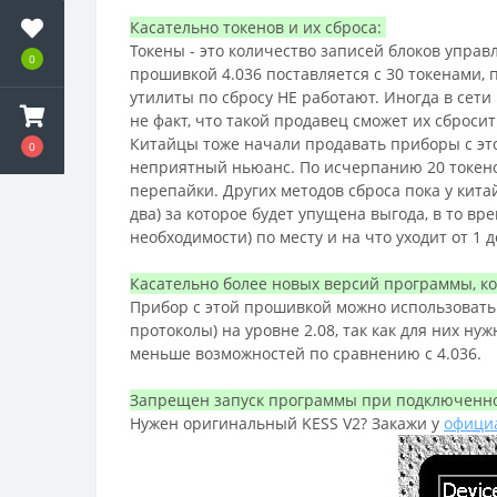
Касательно токенов и их сброса:
Токены - это количество записей блоков упра
0
прошивкой 4.036 поставляется с 30 токенами,
утилиты по сбросу НЕ работают. Иногда в сети
не факт, что такой продавец сможет их сброси
Китайцы тоже начали продавать приборы с это
0
неприятный ньюанс. По исчерпанию 20 токенов
перепайки. Других методов сброса пока у кита
два) за которое будет упущена выгода, в то 
необходимости) по месту и на что уходит от 1 д
Касательно более новых версий программы, ко
Прибор с этой прошивкой можно использовать и 
протоколы) на уровне 2.08, так как для них н
меньше возможностей по сравнению с 4.036.
Запрещен запуск программы при подключенном
Нужен оригинальный KESS V2? Закажи у
официа