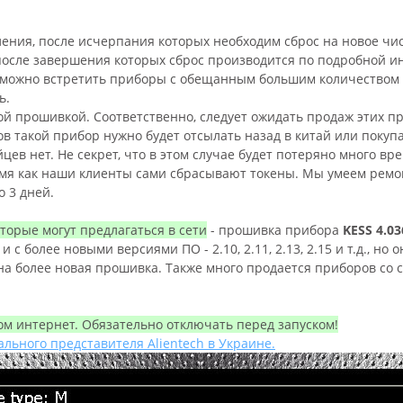
вления, после исчерпания которых необходим сброс на новое чи
 после завершения которых сброс производится по подробной ин
 можно встретить приборы с обещанным большим количеством то
ть.
й прошивкой. Соответственно, следует ожидать продаж этих пр
 такой прибор нужно будет отсылать назад в китай или покуп
йцев нет. Не секрет, что в этом случае будет потеряно много в
время как наши клиенты сами сбрасывают токены. Мы умеем рем
о 3 дней.
торые могут предлагаться в сети
- прошивка прибора
KESS 4.03
с более новыми версиями ПО - 2.10, 2.11, 2.13, 2.15 и т.д., но
ужна более новая прошивка. Также много продается приборов со 
 интернет. Обязательно отключать перед запуском!
льного представителя Alientech в Украине.