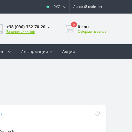
РУС
Личный кабинет
0
0 грн.
+38 (096) 332-70-20
Оформить заказ
Заказать звонок
лог
Информация
Акции
4
)
uning-Kit