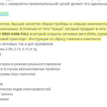
но с невероятно привлекательной ценой делают его идеальн
5.017
.
елпом. Высшее качество сборки прибора и новыми компонентам
ачально. В отличии от того "трэша", который продают в сети -
ой
KESS 4.036 FULL
в которой открыты легковые авто (99%), грузо
овой транспорт. Инструкция по сбросу токенов в комплекте.
 легковых, так и для грузовиков.
2.08, 2.13, 2.15 и тд.
).
атареи в режиме реального времени
и в случае возникновения проблем
суммы (при наличии)
ов
ических кодов неисправностей
/ записи
ликом