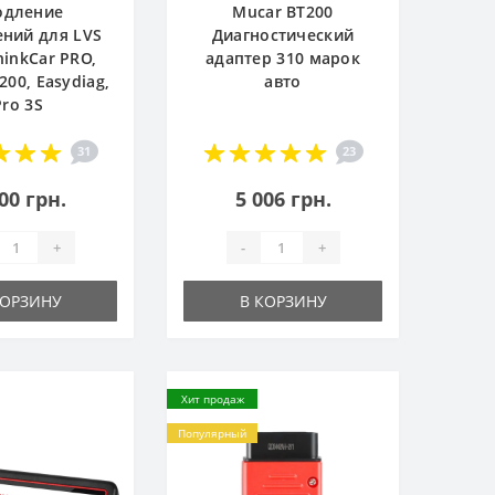
одление
Mucar BT200
ний для LVS
Диагностический
hinkCar PRO,
адаптер 310 марок
200, Easydiag,
авто
Pro 3S
31
23
00 грн.
5 006 грн.
+
-
+
КОРЗИНУ
В КОРЗИНУ
Хит продаж
Популярный