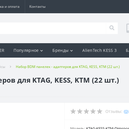
ка и оплата
Контакты
BER
Популярное
Бренды
AlienTech KESS 3
Б
йсы
Набор BDM панелек - адаптеров для KTAG, KESS, KTM (22 шт.)
ов для KTAG, KESS, KTM (22 шт.)
Отзывы:
(
0
)
Модель:
KTAG-KESS-KTM-Dimsport