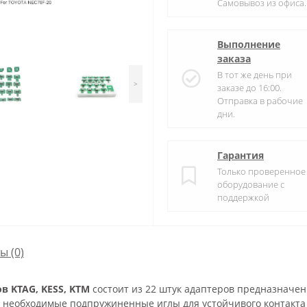
Самовывоз из офиса.
Выполнение
заказа
В тот же день при
>
заказе до 16:00.
Отправка в рабочие
дни.
Гарантия
Только проверенное
оборудование с
поддержкой
сы
(0)
в KTAG, KESS, KTM
состоит из 22 штук адаптеров предназначе
ы необходимые подпружиненные иглы для устойчивого контакта