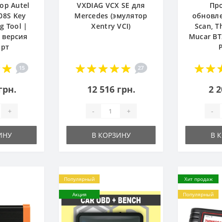
ор Autel
VXDIAG VCX SE для
Пр
08S Key
Mercedes (эмулятор
обновле
 Tool |
Xentry VCI)
Scan, T
 версия
Mucar BT
арт
15
27
грн.
12 516 грн.
2 2
+
-
+
-
ИНУ
В КОРЗИНУ
В 
Популярный
Хит продаж
Акция
Популярный