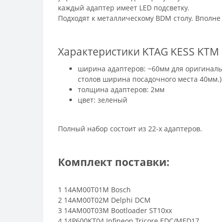
каждый адаптер имеет LED подсветку.
Подходят к металлическому BDM столу. Вполне 
Характеристики KTAG KESS KTM Di
ширина адаптеров: ~60мм для оригиналь
столов ширина посадочного места 40мм.)
толщина адаптеров: 2мм
цвет: зеленый
Полный набор состоит из 22-х адаптеров.
Комплект поставки:
1 14AM00T01M Bosch
2 14AM00T02M Delphi DCM
3 14AM00T03M Bootloader ST10xx
4 14P600KT04 Infineon Tricore EDC/MED17