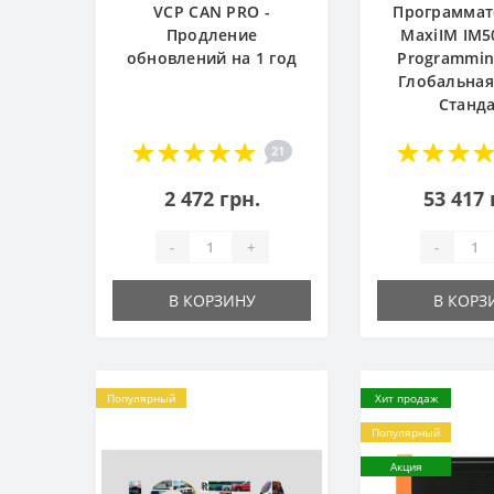
VCP CAN PRO -
Программат
Продление
MaxiIM IM5
обновлений на 1 год
Programming
Глобальная
Станд
21
2 472 грн.
53 417 
-
+
-
В КОРЗИНУ
В КОРЗ
Популярный
Хит продаж
Популярный
Акция