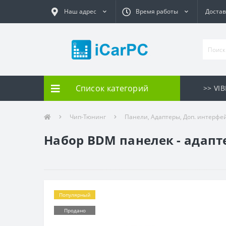
Наш адрес
Время работы
Достав
Список категорий
>> VI
Чип-Тюнинг
Панели, Адаптеры, Доп. интерфе
Набор BDM панелек - адаптер
Популярный
Продано