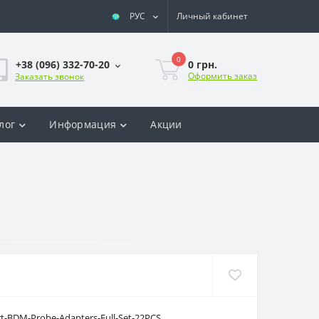
РУС
Личный кабинет
0
0 грн.
+38 (096) 332-70-20
Оформить заказ
Заказать звонок
лог
Информация
Акции
-BDM-Probe-Adapters-Full-Set-22PCS