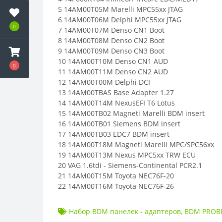
5 14AM00T05M Marelli MPC55xx JTAG
6 14AM00T06M Delphi MPC55xx JTAG
0
7 14AM00T07M Denso CN1 Boot
8 14AM00T08M Denso CN2 Boot
9 14AM00T09M Denso CN3 Boot
10 14AM00T10M Denso CN1 AUD
0
11 14AM00T11M Denso CN2 AUD
12 14AM00T00M Delphi DCI
13 14AM00TBAS Base Adapter 1.27
14 14AM00T14M NexusEFI T6 Lotus
15 14AM00TB02 Magneti Marelli BDM insert
16 14AM00TB01 Siemens BDM insert
17 14AM00TB03 EDC7 BDM insert
18 14AM00T18M Magneti Marelli MPC/SPC56xx
19 14AM00T13M Nexus MPC5xx TRW ECU
20 VAG 1.6tdi - Siemens-Continental PCR2.1
21 14AM00T15M Toyota NEC76F-20
22 14AM00T16M Toyota NEC76F-26
Набор BDM панелек - адаптеров
,
BDM PROB