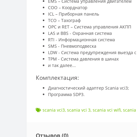
EMS – Система управления двигателем
COO – Коорднатор
ICL – Приборная панель
TCO – Тахограф
OPC и RET – Система управления АКПП
LAS и BBS - Охранная система
RTI - Информационная система
SMS - Пневмоподвеска
LDW - Система предупреждения выезда с
TPM - Система давления в шинах
и так далее...
Комплектация:
Диагностический адаптер Scania vci3;
Программа SDP3.
scania vci3
,
scania vci 3
,
scania vci wifi
,
scania 
Отзывов (
0
)