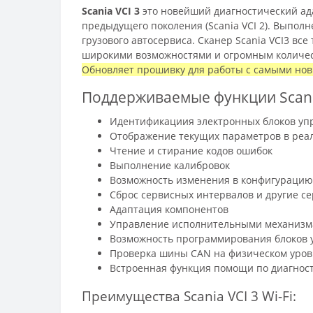
Scania VCI 3
это новейший диагностический ад
предыдущего поколения (Scania VCI 2). Выполне
грузового автосервиса. Сканер Scania VCI3 все 
широкими возможностями и огромным количе
Обновляет прошивку для работы с самыми но
Поддерживаемые функции
Scan
Идентификациия электронных блоков уп
Отображение текущих параметров в реа
Чтение и стирание кодов ошибок
Выполнение калибровок
Возможность изменения в конфигурацию
Сброс сервисных интервалов и другие с
Адаптация компонентов
Управление исполнительными механиз
Возможность программирования блоков 
Проверка шины CAN на физическом уров
Встроенная функция помощи по диагнос
Преимущества Scania VCI 3 Wi-Fi: