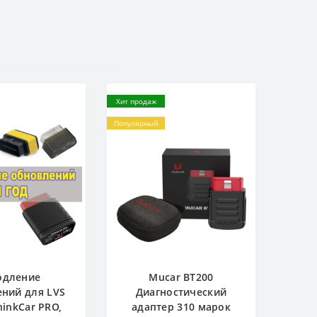
Хит продаж
Популярный
одление
Mucar BT200
ний для LVS
Диагностический
hinkCar PRO,
адаптер 310 марок