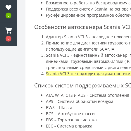
Возможность работы по беспроводному с
Поддержка всех систем Scania на основе
Русифицированное программное обеспече
0
Особености автосканера Scania VCI
Адаптер Scania VCI 3 - последнее поколен
0
Применение для диагностики грузового т
использующие двигатели SCANIA.
Scania VCI 3 - единственный автосканер
линейками: грузовыми автомобилями ( P, 
транспортными средствами с двигателям
Scania VCI 3 не подходит для диагностик
Список систем поддерживаемых SCA
ATA, WTA, CTS и AUS - Система отопления
APS – Система обработки воздуха
BWS – Шасси
BCS – Автобусное шасси
EBS – Тормозная система
EEC - Система впрыска