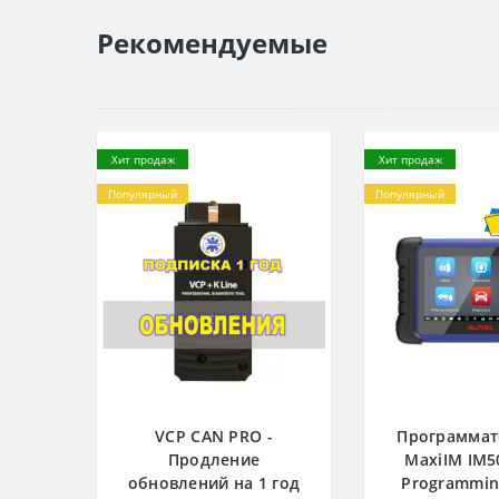
Рекомендуемые
Хит продаж
Хит продаж
Популярный
Популярный
VCP CAN PRO -
Программат
Продление
MaxiIM IM5
обновлений на 1 год
Programming