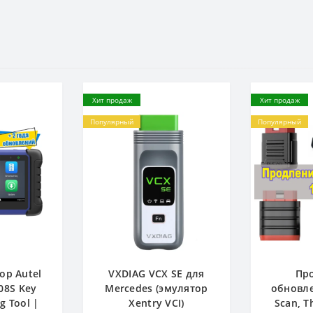
Хит продаж
Хит продаж
Популярный
Популярный
ор Autel
VXDIAG VCX SE для
Пр
08S Key
Mercedes (эмулятор
обновле
 Tool |
Xentry VCI)
Scan, T