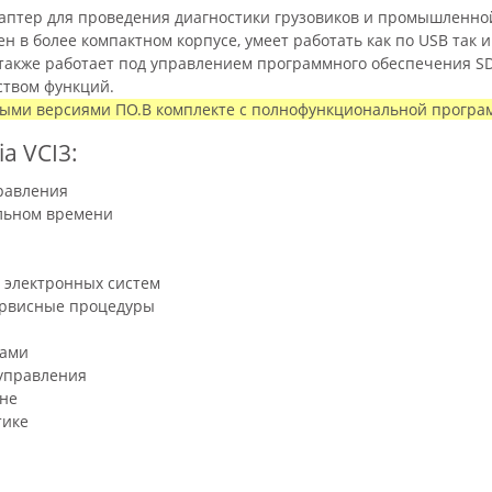
аптер для проведения диагностики грузовиков и промышленной
н в более компактном корпусе, умеет работать как по USB так и 
также р
аботает под управлением программного обеспечения SDP
ством функций.
выми версиями ПО.
В комплекте с полнофункциональной програм
ia VCI3
:
равления
льном времени
 электронных систем
ервисные процедуры
мами
управления
не
тике