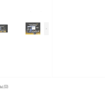
>
сы
(0)