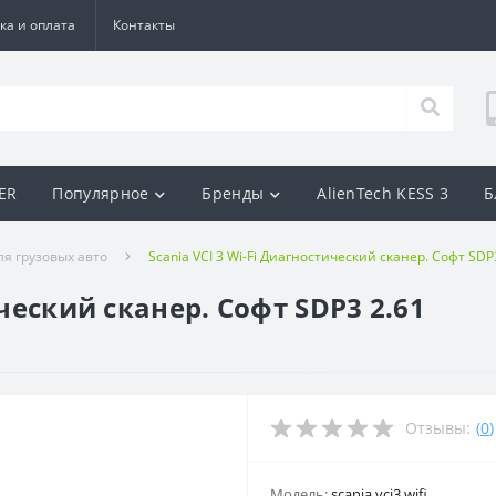
ка и оплата
Контакты
BER
Популярное
Бренды
AlienTech KESS 3
Б
я грузовых авто
Scania VCI 3 Wi-Fi Диагностический сканер. Софт SDP
ический сканер. Софт SDP3 2.61
Отзывы:
(
0
)
Модель:
scania vci3 wifi