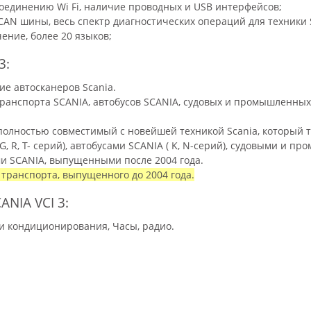
оединению Wi Fi, наличие проводных и USB интерфейсов;
 CAN шины, весь спектр диагностических операций для техники 
ние, более 20 языков;
3:
ие автосканеров Scania.
ранспорта SCANIA, автобусов SCANIA, судовых и промышленных 
, полностью совместимый с новейшей техникой Scania, который
G, R, T- серий), автобусами SCANIA ( K, N-серий), судовыми и 
и SCANIA, выпущенными после 2004 года.
и транспорта, выпущенного до 2004 года.
NIA VCI 3:
 и кондиционирования, Часы, радио.