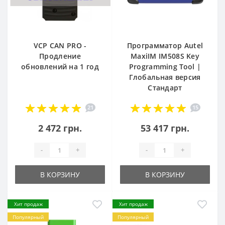
VCP CAN PRO -
Программатор Autel
Продление
MaxiIM IM508S Key
обновлений на 1 год
Programming Tool |
Глобальная версия
Стандарт
21
15
2 472 грн.
53 417 грн.
-
+
-
+
В КОРЗИНУ
В КОРЗИНУ
Хит продаж
Хит продаж
Популярный
Популярный