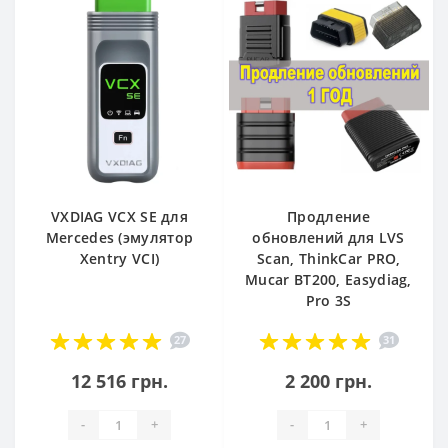
VXDIAG VCX SE для
Продление
Mercedes (эмулятор
обновлений для LVS
Xentry VCI)
Scan, ThinkCar PRO,
Mucar BT200, Easydiag,
Pro 3S
27
31
12 516 грн.
2 200 грн.
-
+
-
+