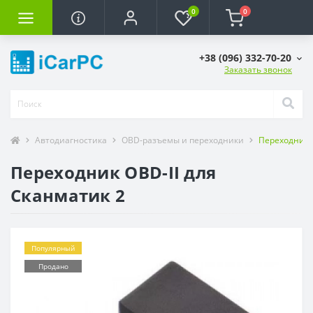
0
0
+38 (096) 332-70-20
Заказать звонок
Автодиагностика
OBD-разъемы и переходники
Переходник O
Переходник OBD-II для
Сканматик 2
Популярный
Продано