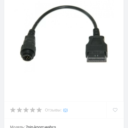
Отзывы:
(
0
)
Модель:
7pin-knorr-wabco