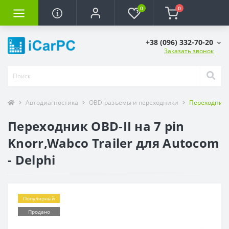
0
0
+38 (096) 332-70-20
Заказать звонок
Автодиагностика
OBD-разъемы и переходники
Переходник OB
Переходник OBD-II на 7 pin
Knorr,Wabco Trailer для Autocom
- Delphi
Популярный
Продано