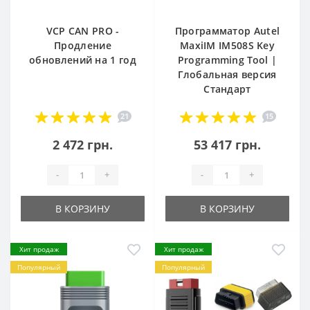
VCP CAN PRO -
Программатор Autel
Продление
MaxiIM IM508S Key
обновлений на 1 год
Programming Tool |
Глобальная версия
Стандарт
21
15
2 472 грн.
53 417 грн.
-
+
-
+
В КОРЗИНУ
В КОРЗИНУ
Хит продаж
Хит продаж
Популярный
Популярный