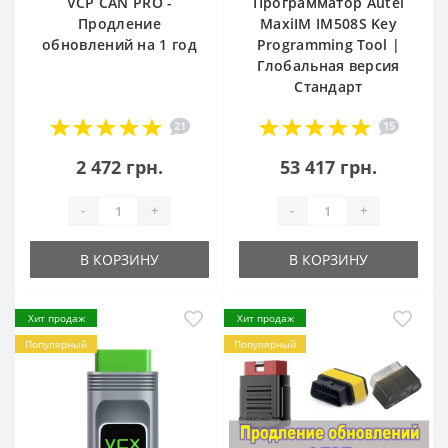
VCP CAN PRO -
Программатор Autel
Продление
MaxiIM IM508S Key
обновлений на 1 год
Programming Tool |
Глобальная версия
Стандарт
21
15
2 472 грн.
53 417 грн.
-
+
-
+
В КОРЗИНУ
В КОРЗИНУ
Хит продаж
Хит продаж
Популярный
Популярный