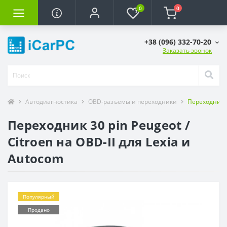
0
0
+38 (096) 332-70-20
Заказать звонок
Автодиагностика
OBD-разъемы и переходники
Переходник 30
Переходник 30 pin Peugeot /
Citroen на OBD-II для Lexia и
Autocom
Популярный
Продано