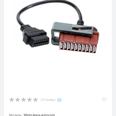
Отзывы:
(
0
)
Модель:
30pin-lexia-autocom