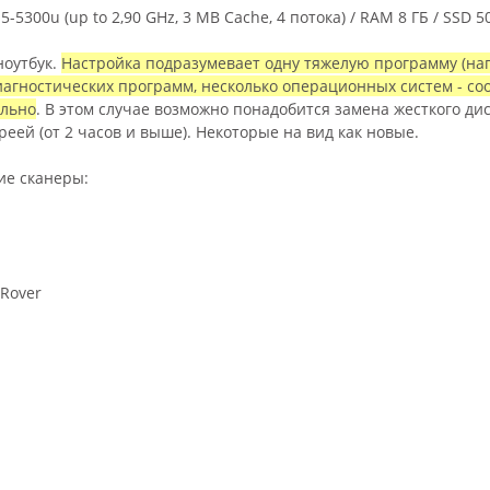
 i5-5300u (up to 2,90 GHz, 3 MB Cache, 4 потока) / RAM 8 ГБ / SSD 
ноутбук.
Настройка подразумевает одну тяжелую программу (напри
иагностических программ, несколько операционных систем - со
ельно
. В этом случае возможно понадобится замена жесткого ди
реей (от 2 часов и выше). Некоторые на вид как новые.
ие сканеры:
 Rover