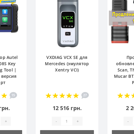
ор Autel
VXDIAG VCX SE для
Пр
08S Key
Mercedes (эмулятор
обновле
 Tool |
Xentry VCI)
Scan, T
 версия
Mucar BT
арт
15
27
грн.
12 516 грн.
2 2
+
-
+
-