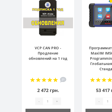
VCP CAN PRO -
Программат
Продление
MaxiIM IM5
обновлений на 1 год
Programming
Глобальная
Станд
21
2 472 грн.
53 417 
-
+
-