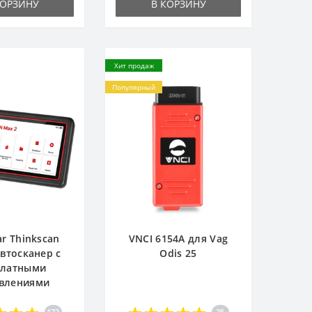
КОРЗИНУ
В КОРЗИНУ
Хит продаж
Популярный
ar Thinkscan
VNCI 6154A для Vag
Автосканер с
Odis 25
платными
влениями
172
25