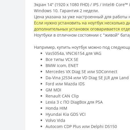
Экран 14" (1920 x 1080 FHD) / IPS / Intel® Core™
Windows 10.
Гарантия 2 недели.
Цена указана за уже настроенный для работы 
Если нужно установить на ноутбук несколько д
дополнительных установок оговаривается отд
Ноутбуки в отличном состоянии с "живой" бата
Например, купить ноутбук можно под следующ
Vas5054a, VNCI6154 для VAG
Все типы VCX SE
BMW Icom, ENET
Mercedes VX Diag SE или SDConnect
Da-Vina J2534 или VD Diag SE JLR для Land
Ford или Mazda IDS
GM MDI
Renault CAN Clip
Lexia 3 с ПО DiagBox для PSA
Honda HIM
Hyundai Kia GDS VCI
Volvo Vida
Autocom CDP Plus или Delphi DS150