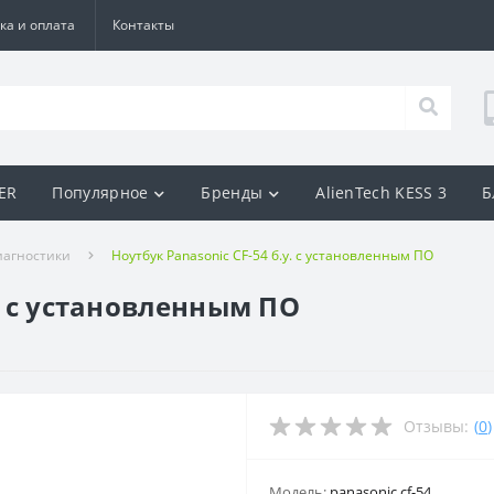
ка и оплата
Контакты
BER
Популярное
Бренды
AlienTech KESS 3
Б
иагностики
Ноутбук Panasonic CF-54 б.у. с установленным ПО
у. с установленным ПО
Отзывы:
(
0
)
Модель:
panasonic cf-54