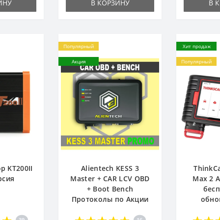
ИНУ
В КОРЗИНУ
В 
Популярный
Хит продаж
Акция
Популярный
р KT200II
Alientech KESS 3
ThinkC
рсия
Master + CAR LCV OBD
Max 2 
+ Boot Bench
бес
Протоколы по Акции
обно
39
16