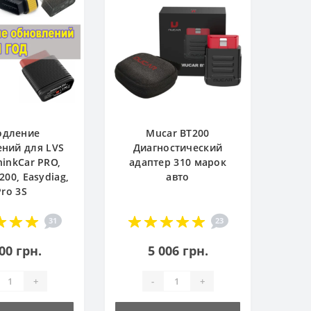
одление
Mucar BT200
ний для LVS
Диагностический
hinkCar PRO,
адаптер 310 марок
200, Easydiag,
авто
Pro 3S
31
23
00 грн.
5 006 грн.
+
-
+