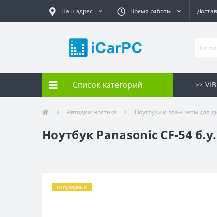
Наш адрес
Время работы
Достав
Список категорий
>> VI
Автодиагностика
Ноутбуки и планшеты для д
Ноутбук Panasonic CF-54 б.
Популярный