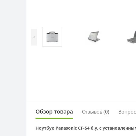
<
Обзор товара
Отзывов (
0
)
Вопро
Ноутбук Panasonic CF-54 б.у. с установленн