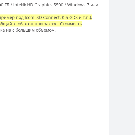
500 ГБ / Intel® HD Graphics 5500 / Windows 7 или
мер под Icom, SD Connect, Kia GDS и т.п.).
общайте об этом при заказе. Стоимость
ска на с большим объемом.