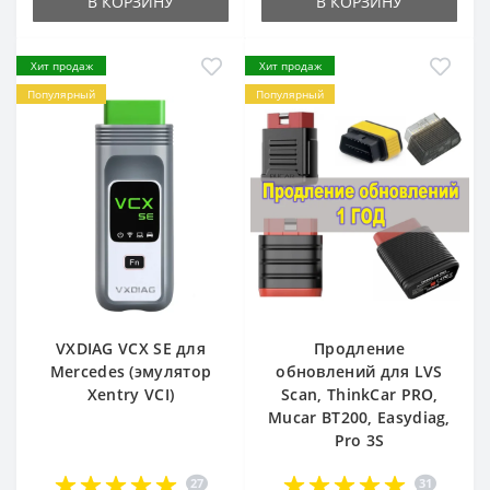
В КОРЗИНУ
В КОРЗИНУ
Хит продаж
Хит продаж
Популярный
Популярный
VXDIAG VCX SE для
Продление
Mercedes (эмулятор
обновлений для LVS
Xentry VCI)
Scan, ThinkCar PRO,
Mucar BT200, Easydiag,
Pro 3S
27
31