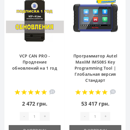
VCP CAN PRO -
Программатор Autel
Продление
MaxiIM IM508S Key
обновлений на 1 год
Programming Tool |
Глобальная версия
Стандарт
21
15
2 472 грн.
53 417 грн.
-
+
-
+