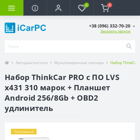
0
0
+38 (096) 332-70-20
Заказать звонок
Автодиагностика
Мультимарочные сканеры
Набор ThinkCar
Набор ThinkCar PRO c ПО LVS
x431 310 марок + Планшет
Android 256/8Gb + OBD2
удлинитель
Популярный