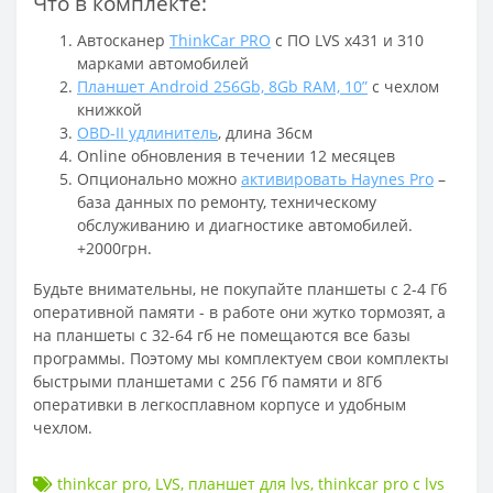
Что в комплекте:
Автосканер
ThinkCar PRO
c ПО LVS x431 и 310
марками автомобилей
Планшет Android 256Gb, 8Gb RAM, 10”
с чехлом
книжкой
OBD-II удлинитель
, длина 36см
Online обновления в течении 12 месяцев
Опционально можно
активировать Haynes Pro
–
база данных по ремонту, техническому
обслуживанию и диагностике автомобилей.
+2000грн.
Будьте внимательны, не покупайте планшеты с 2-4 Гб
оперативной памяти - в работе они жутко тормозят, а
на планшеты с 32-64 гб не помещаются все базы
программы. Поэтому мы комплектуем свои комплекты
быстрыми планшетами с 256 Гб памяти и 8Гб
оперативки в легкосплавном корпусе и удобным
чехлом.
thinkcar pro
,
LVS
,
планшет для lvs
,
thinkcar pro c lvs