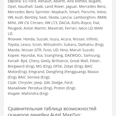
Европа: EU Ford, Renault, Abarth, Alfa Romeo, Bugatti,
Opel, Vauxhall, Saab, Land Rover, Jaguar, Mercedes Benz,
Mercedes Benz Sprinter, Maybach, Smart, Porsche, Volvo,
VW, Audi, Bentley, Seat, Skoda, Lancia, Lamborghini, BMW,
MINI, VW CV, Citroen, VW LT3, DACIA, Rolls-Royce, Fiat,
Peugeot, Aston Martin, Maserati, Ferrari, Iveco LD, MAN
LD;
Япония: Honda, Suzuki, Isuzu, Acura, Nissan, Infiniti,
Toyota, Lexus, Scion, Mitsubishi, Subaru, Daihatsu (Eng),
Mazda; Nissan GTR, Fuso, UD, Hino, Maruti Suzuki;
Корея: Hyundai, Kia, SsangYong, DAEWOO;, Samsung;
Китай: Byd, Chery, Geely, Brilliance, Great Wall, Foton ,
Borgward (Eng), MG (Eng), DFSK, Zotye (Eng), BAIC
Motor(Eng), Emgrand, DongFeng (Fengguang), Maxus
(Eng), BAIC Senova (Eng);
США: Chrysler, Jeep, GM, Dodge, Ford;
Малайзия: Perodua (Eng), Proton (Eng);
Индия: Mahindra (Eng)
Сравнительная таблица возможностей
сканеров линейки Autel MaxiSys: