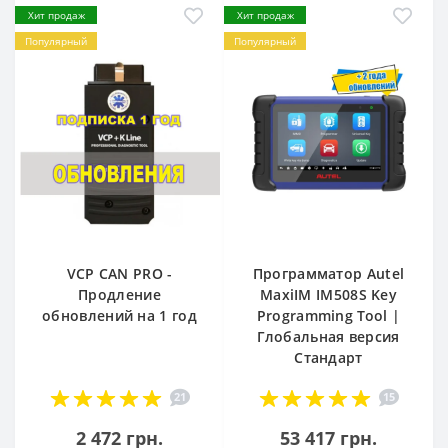
Хит продаж
Хит продаж
Популярный
Популярный
VCP CAN PRO -
Программатор Autel
Продление
MaxiIM IM508S Key
обновлений на 1 год
Programming Tool |
Глобальная версия
Стандарт
21
15
2 472 грн.
53 417 грн.