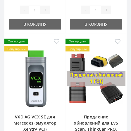
-
+
-
+
В КОРЗИНУ
В КОРЗИНУ
Хит продаж
Хит продаж
Популярный
Популярный
VXDIAG VCX SE для
Продление
Mercedes (эмулятор
обновлений для LVS
Xentry VCI)
Scan, ThinkCar PRO,