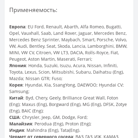
Применяемость:
Европа
: EU Ford, Renault, Abarth, Alfa Romeo, Bugatti,
Opel, Vauxhall, Saab, Land Rover, Jaguar, Mercedes Benz,
Mercedes Benz Sprinter, Maybach, Smart, Porsche, Volvo,
VW, Audi, Bentley, Seat, Skoda, Lancia, Lamborghini, BMW,
MINI, VW CV, Citroen, VW LT3, DACIA, Rolls-Royce, Fiat,
Peugeot, Aston Martin, Maserati, Ferrari;
Япония
: Honda, Suzuki, Isuzu, Acura, Nissan, Infiniti,
Toyota, Lexus, Scion, Mitsubishi, Subaru, Daihatsu (Eng),
Mazda; Nissan GTR; Fuso;
Корея
: Hyundai, Kia, SsangYong, DAEWOO; Hyundai CV;
Samsung;
Китай
: Byd, Chery, Geely, Brilliance Great Wall, Foton
(Eng); Maxus (Eng), Borgward (Eng), MG (Eng), DFSK, Zotye
(Eng), BAIC (Eng);
США
: Chrysler, Jeep, GM, Dodge, Ford;
Малайзия
: Perodua (Eng), Proton (Eng);
Индия
: Mahindra (Eng), Tata(Eng).
Чермет от северного соседа
: ВАЗ, ГАЗ, ИЖ, КАМАЗ,