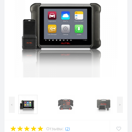
<
>
Отзывы:
(
2
)