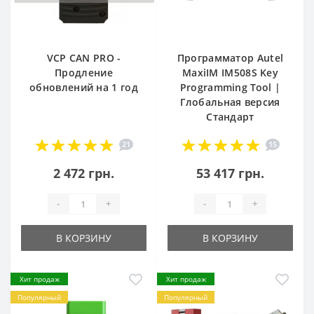
VCP CAN PRO -
Программатор Autel
Продление
MaxiIM IM508S Key
обновлений на 1 год
Programming Tool |
Глобальная версия
Стандарт
21
15
2 472 грн.
53 417 грн.
-
+
-
+
В КОРЗИНУ
В КОРЗИНУ
Хит продаж
Хит продаж
Популярный
Популярный