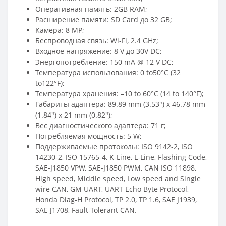
Оперативная память: 2GB RAM;
Расширение памяти: SD Card до 32 GB;
Камера: 8 MP;
Беспроводная связь: Wi-Fi, 2.4 GHz;
Входное напряжение: 8 V до 30V DC;
Энергопотребление: 150 mA @ 12 V DC;
Температура использования: 0 to50°C (32
to122°F);
Температура хранения: –10 to 60°C (14 to 140°F);
Габариты адаптера: 89.89 mm (3.53″) x 46.78 mm
(1.84″) x 21 mm (0.82″);
Вес диагностического адаптера: 71 г;
Потребляемая мощность: 5 W;
Поддерживаемые протоколы: ISO 9142-2, ISO
14230-2, ISO 15765-4, K-Line, L-Line, Flashing Code,
SAE-J1850 VPW, SAE-J1850 PWM, CAN ISO 11898,
High speed, Middle speed, Low speed and Single
wire CAN, GM UART, UART Echo Byte Protocol,
Honda Diag-H Protocol, TP 2.0, TP 1.6, SAE J1939,
SAE J1708, Fault-Tolerant CAN.