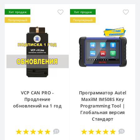
Хит продаж
Хит продаж
Популярный
Популярный
VCP CAN PRO -
Программатор Autel
Продление
MaxiIM IM508S Key
обновлений на 1 год
Programming Tool |
Глобальная версия
Стандарт
21
15