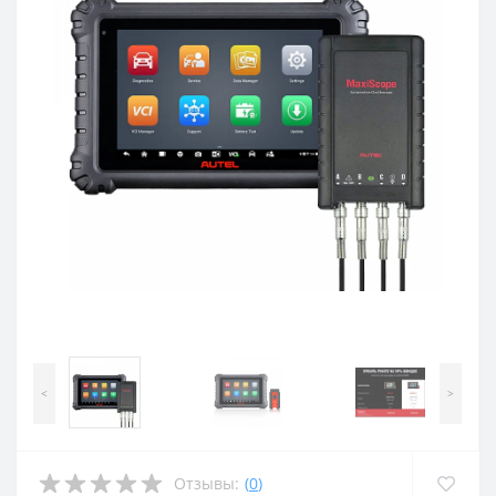
<
>
Отзывы:
(
0
)