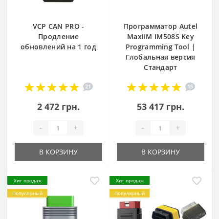
VCP CAN PRO -
Программатор Autel
Продление
MaxiIM IM508S Key
обновлений на 1 год
Programming Tool |
Глобальная версия
Стандарт
21
15
2 472 грн.
53 417 грн.
-
+
-
+
В КОРЗИНУ
В КОРЗИНУ
Хит продаж
Хит продаж
Популярный
Популярный