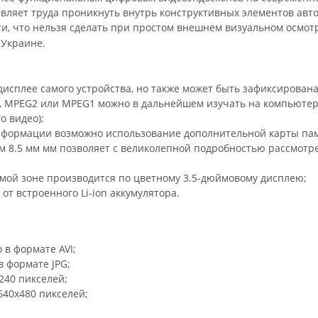
ставляет труда проникнуть внутрь конструктивных элементов ав
и, что нельзя сделать при простом внешнем визуальном осмот
 Украине.
исплее самого устройства, но также может быть зафиксирована
, MPEG2 или MPEG1 можно в дальнейшем изучать на компьютере 
о видео);
нформации возможно использование дополнительной карты пам
м 8.5 мм мм позволяет с великолепной подробностью рассмотр
емой зоне производится по цветному 3.5-дюймовому дисплею;
т встроенного Li-ion аккумулятора.
в формате AVI;
 формате JPG;
x240 пикселей;
40х480 пикселей;