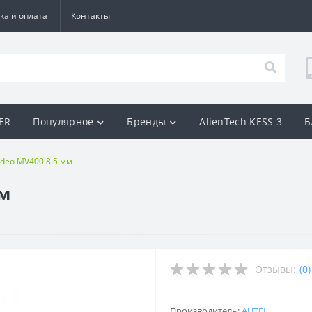
ка и оплата
Контакты
BER
Популярное
Бренды
AlienTech KESS 3
Б
ideo MV400 8.5 мм
мм
Отзывы:
(
0
)
Производитель:
AUTEL