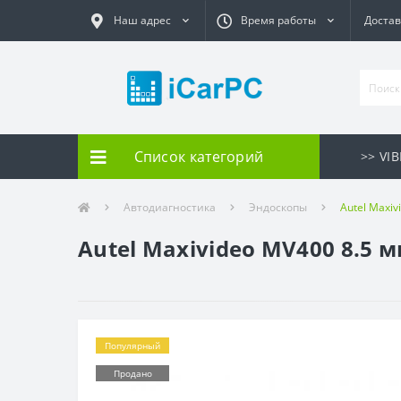
Наш адрес
Время работы
Достав
Список категорий
>> VI
Автодиагностика
Эндоскопы
Autel Maxiv
Autel Maxivideo MV400 8.5 
Популярный
Продано