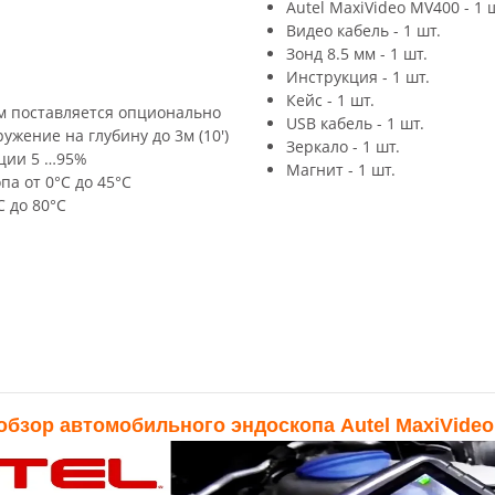
Autel MaxiVideo MV400 - 1 
Видео кабель - 1 шт.
Зонд 8.5 мм - 1 шт.
Инструкция - 1 шт.
Кейс - 1 шт.
5мм поставляется опционально
USB кабель - 1 шт.
жение на глубину до 3м (10')
Зеркало - 1 шт.
ации 5 …95%
Магнит - 1 шт.
а от 0°C до 45°C
C до 80°C
бзор автомобильного эндоскопа Autel MaxiVide