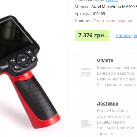
Модель:
Autel MaxiVideo MV400 
Артикул:
100463
Наличие:
Снят с производства
7 376 грн.
Нашли де
Оплата
Наложенный платеж,
Банковской картой,
Наличными в офисе,
Безналичный расчет
Доставка
Новой Почтой в
отделение или по
Вашему адресу.
УкрПочта. Согласно
тарифам