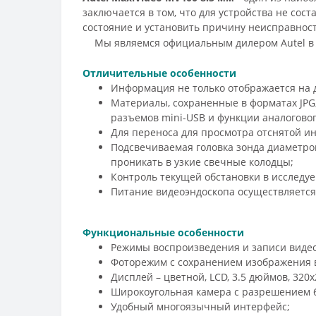
заключается в том, что для устройства не со
состояние и установить причину неисправност
Мы являемся официальным дилером Autel в
Отличительные особенности
Информация не только отображается на д
Материалы, сохраненные в форматах JPG
разъемов mini-USB и функции аналоговог
Для переноса для просмотра отснятой и
Подсвечиваемая головка зонда диаметро
проникать в узкие свечные колодцы;
Контроль текущей обстановки в исследу
Питание видеоэндоскопа осуществляется о
Функциональные особенности
Режимы воспроизведения и записи видео 
Фоторежим с сохранением изображения в
Дисплей – цветной, LCD, 3.5 дюймов, 320
Широкоугольная камера с разрешением 6
Удобный многоязычный интерфейс;