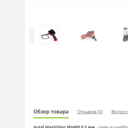
<
Обзор товара
Отзывов (
0
)
Вопро
Autel MaxiVideo MV400 8.5 мм
- один из наиб