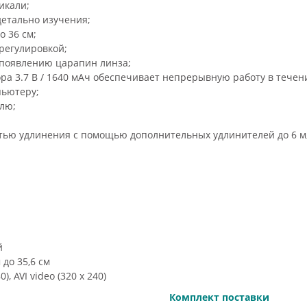
икали;
детально изучения;
до 36 см
;
регулировкой;
 появлению царапин линза;
ора 3.7 В / 1640 мАч обеспечивает непрерывную работу в течени
пьютеру;
лю;
стью удлинения с помощью дополнительных удлинителей до 6 м
й
м до 35,6 см
, AVI video (320 х 240)
Комплект поставки