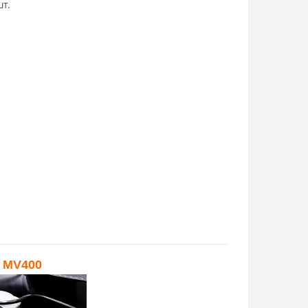
шт.
o MV400