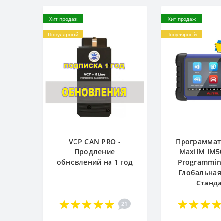
Хит продаж
Хит продаж
Популярный
Популярный
VCP CAN PRO -
Программат
Продление
MaxiIM IM5
обновлений на 1 год
Programming
Глобальная
Станд
21