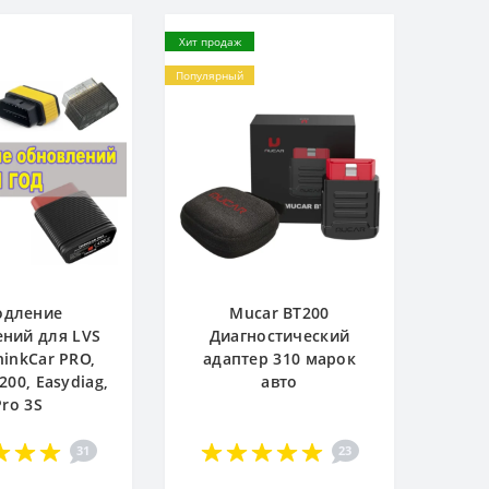
Хит продаж
Популярный
одление
Mucar BT200
ний для LVS
Диагностический
hinkCar PRO,
адаптер 310 марок
200, Easydiag,
авто
Pro 3S
31
23