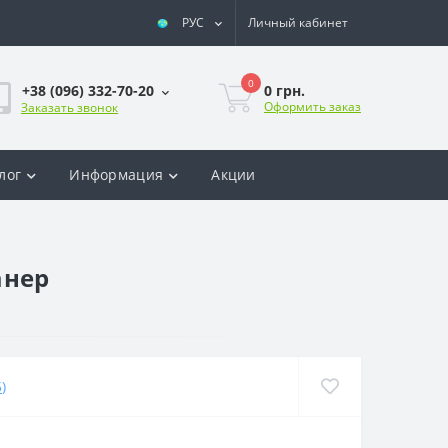
РУС
Личный кабинет
0
0 грн.
+38 (096) 332-70-20
Оформить заказ
Заказать звонок
лог
Информация
Акции
анер
5
)