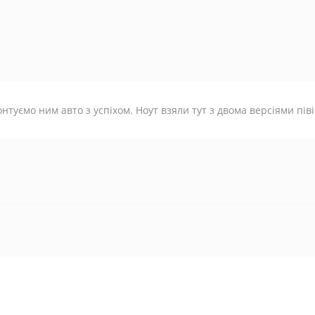
нтуємо ним авто з успіхом. Ноут взяли тут з двома версіями півіс