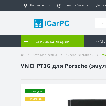
Наш адрес
Время работы
Достав
Список категорий
>> VI
Автодиагностика
Дилерские сканеры
VN
VNCI PT3G для Porsche (эмул
Хит продаж
Популярный