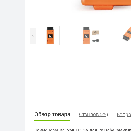
<
Обзор товара
Отзывов (
25
)
Вопр
Наименование:
VNCI PT3G для Porsche (эмуля