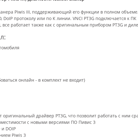
анера Piwis III, поддерживающий его функции в полном объеме.
 DoIP протоколу или по К линии. VNCI PT3G подключается к ПК
 все работает также как с оригинальным прибором PT3G и диле
л:
втомобиля
ваться онлайн - в комплект не входит)
т оригинальный драйвер PT3G, что позволит работать с ним ср
вместимости с новыми версиями ПО Пивис 3
 и DOIP
ием Piwis 3