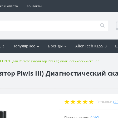
ка и оплата
Контакты
BER
Популярное
Бренды
AlienTech KESS 3
Б
CI PT3G для Porsche (эмулятор Piwis III) Диагностический сканер
ятор Piwis III) Диагностический ск
Отзывы:
(
2
Производитель:
VNCI