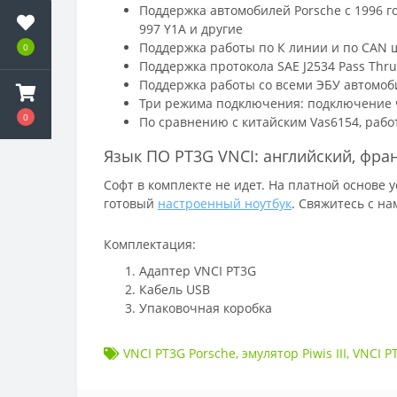
Поддержка автомобилей Porsche с 1996 го
997 Y1A и другие
Поддержка работы по К линии и по CAN 
0
Поддержка протокола SAE J2534 Pass Thru
Поддержка работы со всеми ЭБУ автомоб
Три режима подключения: подключение ч
0
По сравнению с китайским Vas6154, работ
Язык ПО PT3G VNCI: английский, фран
Софт в комплекте не идет. На платной основе 
готовый
настроенный ноутбук
. Свяжитесь с на
Комплектация:
Адаптер VNCI PT3G
Кабель USB
Упаковочная коробка
VNCI PT3G Porsche
,
эмулятор Piwis III
,
VNCI PT