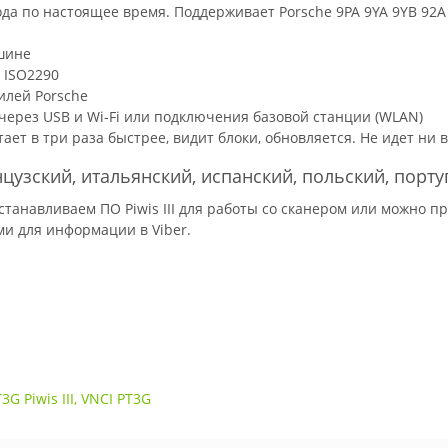
да по настоящее время. Поддерживает Porsche 9PA 9YA 9YB 92A 9
шине
 ISO2290
илей Porsche
ерез USB и Wi-Fi или подключения базовой станции (WLAN)
ает в три раза быстрее, видит блоки, обновляется. Не идет ни в
цузский, итальянский, испанский, польский, порту
устанавливаем ПО Piwis III для работы со сканером или можно п
ми для информации в Viber.
3G Piwis III
,
VNCI PT3G