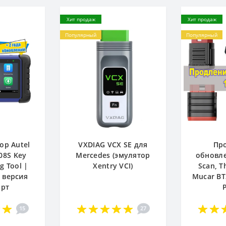
Хит продаж
Хит продаж
Популярный
Популярный
ор Autel
VXDIAG VCX SE для
Пр
08S Key
Mercedes (эмулятор
обновле
 Tool |
Xentry VCI)
Scan, T
 версия
Mucar BT
арт
15
27