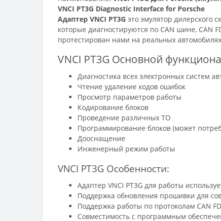
VNCI PT3G Diagnostic Interface for Porsche
Адаптер VNCI PT3G
это эмулятор дилерского ск
которые диагностируются по CAN шине, CAN FD,
протестирован нами на реальных автомобилях,
VNCI PT3G Основной функциона
Диагностика всех электронных систем а
Чтение удаление кодов ошибок
Просмотр параметров работы
Кодирование блоков
Проведение различных ТО
Программирование блоков (может потребо
Дооснащение
Инженерный режим работы
VNCI PT3G Особенности:
Адаптер VNCI PT3G для работы используе
Поддержка обновления прошивки для со
Поддержка работы по протоколам CAN FD
Совместимость с программным обеспечен