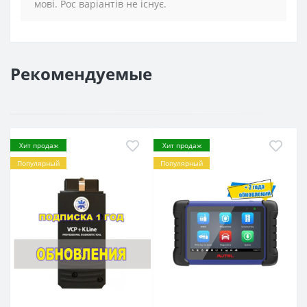
мові. Рос варіантів не існує.
Рекомендуемые
Хит продаж
Хит продаж
Популярный
Популярный