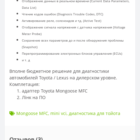
Отображение данных в реальном времени (Current Data Parameters,
Data List)
Чтение кодов ошибок (Diagnosis Trouble Codes, DTC)
Активирование реле, соленоидов и тд. (Active Test)
Отображение сигнала напряжения с датчика напряжения (Voltage
Meter Probe)
Сохранение всех параметров до и после обнаружения проблемы
(Snapshot)
Перепрограммирование электронных блоков управления (ECUs)
и т. д
Вполне бюджетное решение для диагностики
автомобилей Toyota / Lexus на дилерском уровне.
Комплетация:
адаптер Toyota Mongoose MFC
Лінк на ПО
Mongoose MFC
,
mini vci
,
диагностика для тойота
Отзывов (
3
)