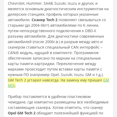
Chevrolet, Hummer, SAAB, Suzuki, Isuzu и других, и
является основным диагностическим инструментом на
дилерских станциях, профиль которых указанные
автомобили.
Сканер Tech 2
позволяет связываться со
старыми (до 2004-06гг) автомобилями по К-линии,
путем непосредственного подключения к OBD-II
разъему автомобиля. Для диагностики современных
автомобилей (после 2006г.в.) в разрыв между авто и
сканером ставиться специальный CAN интерфейс –
CANdi модуль, идущий в комплекте. Программное
обеспечение записано по маркам на специальные
карты памяти-картриджи. Переключение между
марками происходит путем вставки карты памяти с
нужным ПО (например Opel, Suzuki, Isuzu, GM и т.д.).
GM Tech 2 устарел навсегда. На замену ему пришел
GM
MDI
.
Прибор поставляется в удобном пластиковом
чемодане, где компактно размещены все необходимые
составляющие сканера. Хотим отметить, что сканер
Opel GM Tech 2
обладает полезнейшей функцией по