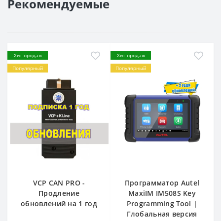
Рекомендуемые
Хит продаж
Хит продаж
Популярный
Популярный
VCP CAN PRO -
Программатор Autel
Продление
MaxiIM IM508S Key
обновлений на 1 год
Programming Tool |
Глобальная версия