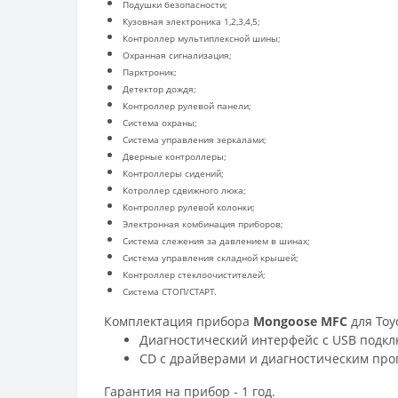
Подушки безопасности;
Кузовная электроника 1,2,3,4,5;
Контроллер мультиплексной шины;
Охранная сигнализация;
Парктроник;
Детектор дождя;
Контроллер рулевой панели;
Система охраны;
Система управления зеркалами;
Дверные контроллеры;
Контроллеры сидений;
Котроллер сдвижного люка;
Контроллер рулевой колонки;
Электронная комбинация приборов;
Система слежения за давлением в шинах;
Система управления складной крышей;
Контроллер стеклоочистителей;
Система СТОП/СТАРТ.
Комплектация прибора
Mongoose MFC
для Toy
Диагностический интерфейс с USB подк
CD c драйверами и диагностическим про
Гарантия на прибор - 1 год.