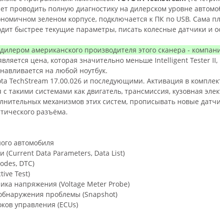
яет проводить полную
диагностику на дилерском уровне автомоб
ономичном зеленом корпусе, подключается к ПК по USB. Сама п
дит быстрее текущие параметры, писать колесные датчики и о
илером американского производителя этого сканера - компании
яется цена, которая значительно меньше Intelligent Tester II
навливается на любой ноутбук.
yota TechStream 17.00.026 и последующими. Активация в комплек
с такими системами как двигатель, трансмиссия, кузовная электр
лнительных механизмов этих систем, прописывать новые датчи
тического разъёма.
ого автомобиля
Current Data Parameters, Data List)
odes, DTC)
ive Test)
ка напряжения (Voltage Meter Probe)
 обнаружения проблемы (Snapshot)
ков управления (ECUs)