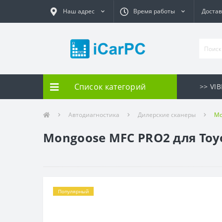
Наш адрес
Время работы
Достав
Список категорий
>> VI
Автодиагностика
Дилерские сканеры
Mo
Mongoose MFC PRO2 для Toy
Популярный