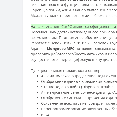
включает всю его функциональность и позвол
Европы, Японии, Азии. Сканер выполнен в эрг
Может выполнять репрограмминг блоков, выво
Наша компания iCarPC является официальным д
Несомненным достоинством данного прибора явл
возможностям. Программное обеспечение уста
Работает с новейшей (на 01.07.23) версией To
Адаптер
Mongoose MFC
позволяет связываться 
проверять работоспособность датчиков и испо
осуществляется через цифровую шину диагнос
Функциональные возможности сканера
Автоматическое определение подлюченн
Отображение данных в реальном времени (
Чтение кодов ошибок (Diagnosis Trouble C
Активирование реле, соленоидов и тд. (Act
Отображение сигнала напряжения с датчи
Сохранение всех параметров до и после
Перепрограммирование электронных бло
и т.д