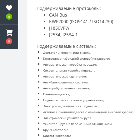
Поддерживаемые протоколы:
CAN Bus
0
KWP2000 (ISO9141 / ISO14230)
J1850VPW
J2534, J2534-1
0
Поддерживаемые системы:
Двигатель: бензин или дизель;
Контроллер гибридной силовой установки;
Автоматическая коробка передач;
Секвентальная коробка передач;
Автоматическое сцепление;
Антиблокировочная система;
Антипробуксовочная система;
Пневмоподвеска;
Подвеска с электронным управлением;
Электро-гидравлическая подвеска;
Активная пневмоподвеска с изменяемой высотой кузова;
Электрический усилитель руля
Усилитель руля с переменным отношением;
Круиз-контроль;
Климат-Контроль;