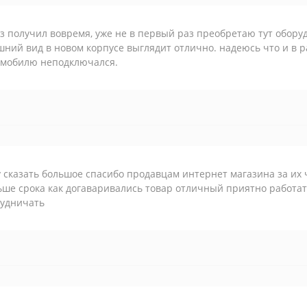
з получил вовремя, уже не в первый раз преобретаю тут обору
ний вид в новом корпусе выглядит отлично. надеюсь что и в ра
омобилю неподключался.
 сказать большое спасибо продавцам интернет магазина за их
ше срока как догаваривались товар отличный приятно работа
рудничать