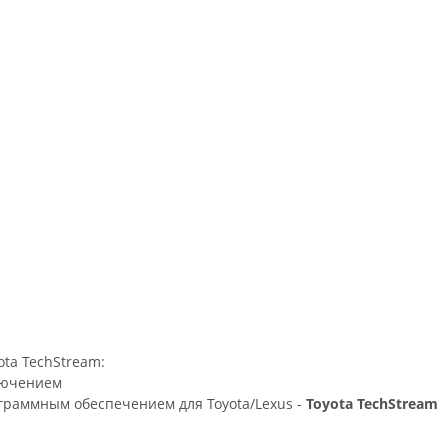
ota TechStream:
лючением
граммным обеспечением для Toyota/Lexus -
Toyota TechStream