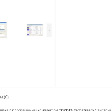
>
сы
(0)
вязке с программным комплексом
TOYOTA TechStream
(Течстрим)