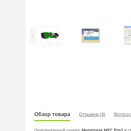
<
Обзор товара
Отзывов (
4
)
Вопро
Оригинальный сканер
Mongoose MFC Pro2
в с