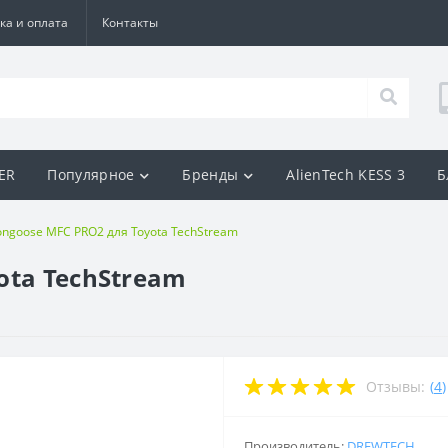
ка и оплата
Контакты
BER
Популярное
Бренды
AlienTech KESS 3
Б
ngoose MFC PRO2 для Toyota TechStream
ota TechStream
Отзывы:
(
4
)
Производитель:
DREWTECH