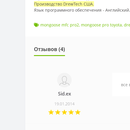
Производство DrewTech США.
Язык программного обеспечения - Английский.
mongoose mfc pro2
,
mongoose pro toyota
,
dr
Отзывов (
4
)
все 
Sid.ex
19.01.2014