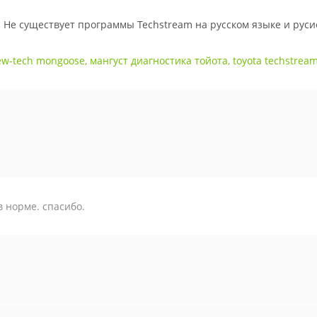
 Не существует программы Techstream на русском языке и руси
ew-tech mongoose
,
мангуст диагностика тойота
,
toyota techstrea
в норме. спасибо.